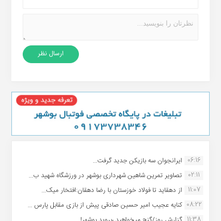
06:16
ایرانجوان سه بازیکن جدید گرفت...
02:11
تصاویر تمرین شاهین شهردارى بوشهر در ورزشگاه شهید ب...
11:07
از دهقاید تا فولاد خوزستان با رضا دهقان:افتخار میک...
08:22
کنایه عجیب امیر حسین صادقی پیش از بازی مقابل پارس ...
11:38
گزارش روز/گنج میخواهید ،بروید بوشهر!...