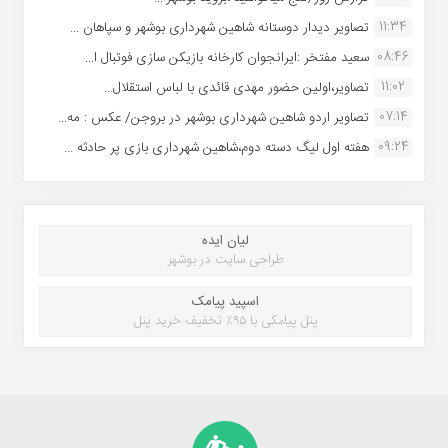
11:34
تصاویر دیدار دوستانه شاهین شهردارى بوشهر و سپاهان ...
08:46
سعید مفتخر :ایرانجوان کارخانه بازیکن سازی فوتبال ا...
11:02
تصاویر،اولین حضور مهدی قائدی با لباس استقلال...
07:14
تصاویر اردو شاهین شهرداری بوشهر در بروجن/ عکس : مه...
09:24
هفته اول لیگ دسته دوم،شاهین شهرداری بازی پر حادثه ...
لیان ایده
طراحی سایت در بوشهر
اسپید پیامک
پنل پیامکی با ۹۵٪ تخفیف خرید پنل