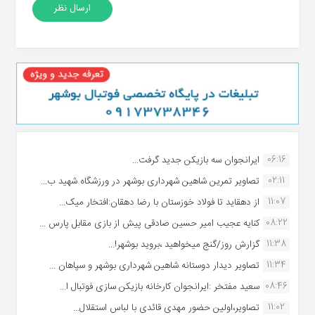
06:16
ایرانجوان سه بازیکن جدید گرفت...
02:11
تصاویر تمرین شاهین شهردارى بوشهر در ورزشگاه شهید ب...
11:07
از دهقاید تا فولاد خوزستان با رضا دهقان:افتخار میک...
08:22
کنایه عجیب امیر حسین صادقی پیش از بازی مقابل پارس ...
11:38
گزارش روز/گنج میخواهید ،بروید بوشهر!...
11:34
تصاویر دیدار دوستانه شاهین شهردارى بوشهر و سپاهان ...
08:46
سعید مفتخر :ایرانجوان کارخانه بازیکن سازی فوتبال ا...
11:02
تصاویر،اولین حضور مهدی قائدی با لباس استقلال...