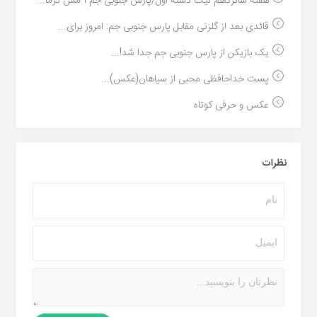
هفته شانزدهم لیگ دسته اول/پارس جنوبی جم 1 مس کرما...
قائدی بعد از گلزنی مقابل پارس جنوبی جم: امروز برای...
یک بازیکن از پارس جنوبی جم جدا شد!...
پست خداحافظی محبی از سپاهان(عکس)...
عکس و حرفی کوتاه
نظرات