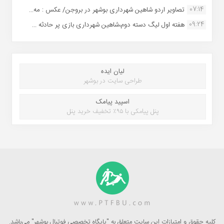
07:14
تصاویر اردو شاهین شهرداری بوشهر در بروجن/ عکس : مه...
09:24
هفته اول لیگ دسته دوم،شاهین شهرداری بازی پر حادثه ...
لیان ایده
طراحی سایت در بوشهر
اسپید پیامک
پنل پیامکی با ۹۵٪ تخفیف خرید پنل
کلیه حقوق و امتیازات این سایت متعلق به "پایگاه تخصصی فوتبال بوشهر" می‌باشد.