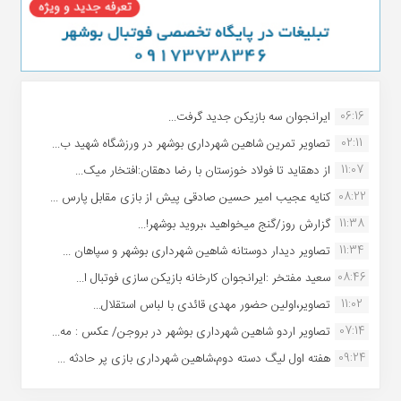
06:16
ایرانجوان سه بازیکن جدید گرفت...
02:11
تصاویر تمرین شاهین شهردارى بوشهر در ورزشگاه شهید ب...
11:07
از دهقاید تا فولاد خوزستان با رضا دهقان:افتخار میک...
08:22
کنایه عجیب امیر حسین صادقی پیش از بازی مقابل پارس ...
11:38
گزارش روز/گنج میخواهید ،بروید بوشهر!...
11:34
تصاویر دیدار دوستانه شاهین شهردارى بوشهر و سپاهان ...
08:46
سعید مفتخر :ایرانجوان کارخانه بازیکن سازی فوتبال ا...
11:02
تصاویر،اولین حضور مهدی قائدی با لباس استقلال...
07:14
تصاویر اردو شاهین شهرداری بوشهر در بروجن/ عکس : مه...
09:24
هفته اول لیگ دسته دوم،شاهین شهرداری بازی پر حادثه ...