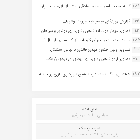
08:
کنایه عجیب امیر حسین صادقی پیش از بازی مقابل پارس
11:
گزارش روز/گنج میخواهید ،بروید بوشهر!...
11:
تصاویر دیدار دوستانه شاهین شهردارى بوشهر و سپاهان ...
08:
سعید مفتخر :ایرانجوان کارخانه بازیکن سازی فوتبال ا...
11:0
تصاویر،اولین حضور مهدی قائدی با لباس استقلال...
07:
تصاویر اردو شاهین شهرداری بوشهر در بروجن/ عکس :
..
09:
هفته اول لیگ دسته دوم،شاهین شهرداری بازی پر حادثه
لیان ایده
طراحی سایت در بوشهر
اسپید پیامک
پنل پیامکی با ۹۵٪ تخفیف خرید پنل