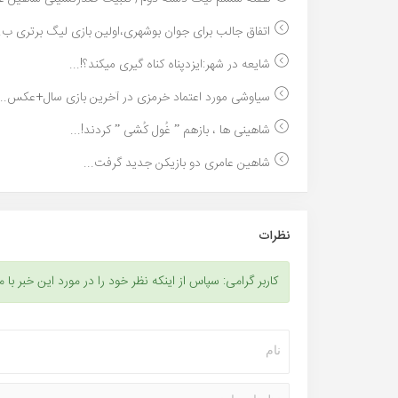
اتفاق جالب برای جوان بوشهری،اولین بازی لیگ برتری ب..
شایعه در شهر:ایزدپناه کناه گیری میکند؟!...
سیاوشی مورد اعتماد خرمزی در آخرین بازی سال+عکس...
شاهینی ها ، بازهم ” غُول کُشی ” کردند!...
شاهین عامری دو بازیکن جدید گرفت...
نظرات
کاربر گرامی: سپاس از اینکه نظر خود را در مورد این خبر با م