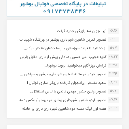
06:16
ایرانجوان سه بازیکن جدید گرفت...
02:11
تصاویر تمرین شاهین شهردارى بوشهر در ورزشگاه شهید ب...
11:07
از دهقاید تا فولاد خوزستان با رضا دهقان:افتخار میک...
08:22
کنایه عجیب امیر حسین صادقی پیش از بازی مقابل پارس ...
11:38
گزارش روز/گنج میخواهید ،بروید بوشهر!...
11:34
تصاویر دیدار دوستانه شاهین شهردارى بوشهر و سپاهان ...
08:46
سعید مفتخر :ایرانجوان کارخانه بازیکن سازی فوتبال ا...
11:02
تصاویر،اولین حضور مهدی قائدی با لباس استقلال...
07:14
تصاویر اردو شاهین شهرداری بوشهر در بروجن/ عکس : مه...
09:24
هفته اول لیگ دسته دوم،شاهین شهرداری بازی پر حادثه ...