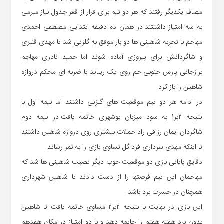
مصاف یکدیگر رفتند که هر دو تیم برای فرار از قعر جدول نیاز مبرمی
به سه امتیاز داشتتند.در همان ده دقیقه ابتدایی مصطفی احمدی
مهاجم با تجربه شاهینی ها دو بار موفق به گلزنی شد تا مهدی قنبری
و شاگردانش برای پیروزی آماده شوند اما حمید نادری مهاجم
برازجانی پارس جنوبی جم روی یک ریباند با ضربه ای محکم دروازه
شاهین را باز کرد.
در ادامه هر دو تیم موقعیت های گلزنی داشتند اما نیمه اول با
نتیجه 2بر1 به سود میزبان بوشهری خاتمه یافت.در نیمه دوم
شاگردان ایمان رزاقی راد حملات بیشتری روی دروازه شاهین داشتند
تا اینکه مهدی سرداری فرد گل تساوی بازی را به ثمر رساند.
دقایق پایانی بازی دو موقعیت خوب دیگر نصیب شاهینی ها شد که
مهاجمان این تیم فرصتها را از دست دادند تا شاهین شهرداری
همچنان در حسرت برد باشد.
این بازی در نهایت با نتیجه 2بر2 مساوی خاتمه یافت تا شاهین
بدون برد هفته هفتم را خاتمه دهد و با دو امتیاز در مکان هفدهم