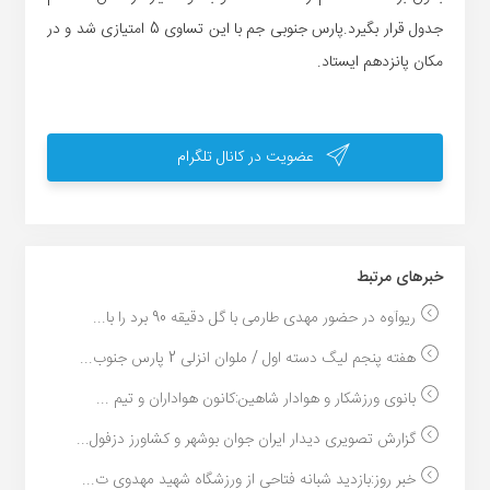
جدول قرار بگیرد.پارس جنوبی جم با این تساوی 5 امتیازی شد و در
مکان پانزدهم ایستاد.
عضویت در کانال تلگرام
خبر‌های مرتبط
ریوآوه در حضور مهدی طارمی با گل دقیقه 90 برد را با...
هفته پنجم لیگ دسته اول / ملوان انزلی 2 پارس جنوب...
بانوی ورزشکار و هوادار شاهین:کانون هواداران و تیم ...
گزارش تصویری دیدار ایران جوان بوشهر و کشاورز دزفول...
خبر روز:بازدید شبانه فتاحی از ورزشگاه شهید مهدوی ت...