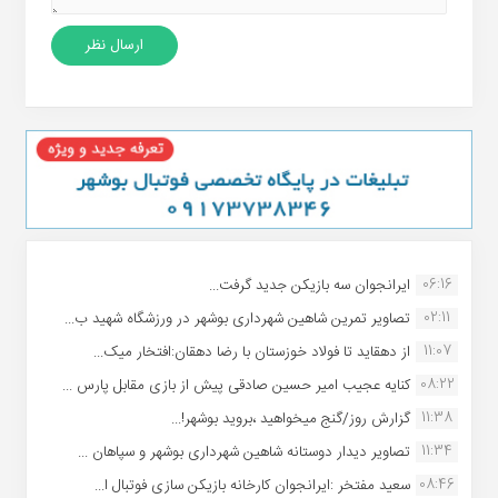
06:16
ایرانجوان سه بازیکن جدید گرفت...
02:11
تصاویر تمرین شاهین شهردارى بوشهر در ورزشگاه شهید ب...
11:07
از دهقاید تا فولاد خوزستان با رضا دهقان:افتخار میک...
08:22
کنایه عجیب امیر حسین صادقی پیش از بازی مقابل پارس ...
11:38
گزارش روز/گنج میخواهید ،بروید بوشهر!...
11:34
تصاویر دیدار دوستانه شاهین شهردارى بوشهر و سپاهان ...
08:46
سعید مفتخر :ایرانجوان کارخانه بازیکن سازی فوتبال ا...