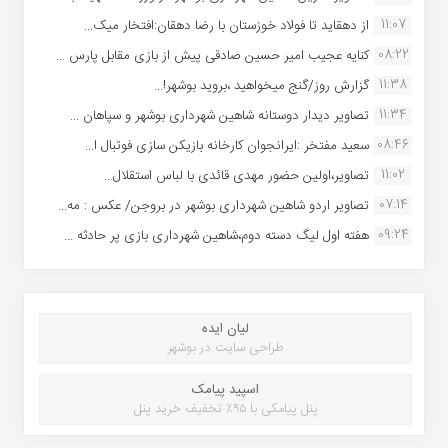
11:07
از دهقاید تا فولاد خوزستان با رضا دهقان:افتخار میک...
08:22
کنایه عجیب امیر حسین صادقی پیش از بازی مقابل پارس ...
11:38
گزارش روز/گنج میخواهید ،بروید بوشهر!...
11:34
تصاویر دیدار دوستانه شاهین شهردارى بوشهر و سپاهان ...
08:46
سعید مفتخر :ایرانجوان کارخانه بازیکن سازی فوتبال ا...
11:02
تصاویر،اولین حضور مهدی قائدی با لباس استقلال...
07:14
تصاویر اردو شاهین شهرداری بوشهر در بروجن/ عکس : مه...
09:24
هفته اول لیگ دسته دوم،شاهین شهرداری بازی پر حادثه ...
لیان ایده
طراحی سایت در بوشهر
اسپید پیامک
پنل پیامکی با ۹۵٪ تخفیف خرید پنل