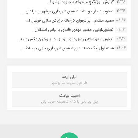
11:38
گزارش روز/گنج میخواهید ،بروید بوشهر!...
11:34
تصاویر دیدار دوستانه شاهین شهردارى بوشهر و سپاهان ...
08:46
سعید مفتخر :ایرانجوان کارخانه بازیکن سازی فوتبال ا...
11:02
تصاویر،اولین حضور مهدی قائدی با لباس استقلال...
07:14
تصاویر اردو شاهین شهرداری بوشهر در بروجن/ عکس : مه...
09:24
هفته اول لیگ دسته دوم،شاهین شهرداری بازی پر حادثه ...
لیان ایده
طراحی سایت در بوشهر
اسپید پیامک
پنل پیامکی با ۹۵٪ تخفیف خرید پنل