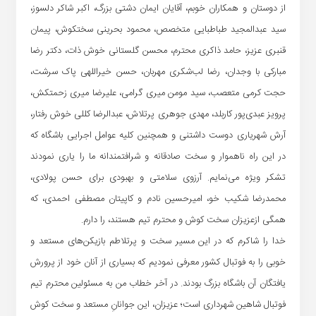
از دوستان و همکاران خوبم، آقایان ایمان دشتی بزرگ، اکبر شاکر دلسوز،
سید عبدالمجید طباطبایی متخصص، محمود بحرینی سختکوش، پیمان
قنبری عزیز، حامد ذاکری محترم، محسن گلستانی خوش ذات، دکتر رضا
مبارکی با وجدان، رضا لب‌شکری مهربان، حسن خیراللهی پاک سرشت،
حجت کرمی متعصب، سید مومن میری گرامی، علیرضا میری زحمتکش،
پرویز عبدی‌پور کاربلد، مهدی جوهری پرتلاش، عبدالرضا کللی خوش رفتار،
آرش شهریاری دوست داشتنی و همچنین کلیه عوامل اجرایی باشگاه که
در این راه ناهموار و سخت صادقانه و شرافتمندانه ما را یاری نمودند
تشکر ویژه می‌نمایم. آرزوی سلامتی و بهبودی برای حسن پولادی،
محمدرضا شکیب خو، امیرحسین نادم و کاپیتان مصطفی احمدی، که
همگی ازعزیزان سخت کوش و محترم تیم هستند، را دارم.
خدا را شاکرم که در این مسیر سخت و پرتلاطم بازیکن‌های مستعد و
خوبی را به فوتبال کشور معرفی نمودیم که بسیاری از آنان خود از پرورش
یافتگان آن باشگاه بزرگ بودند. در آخر خطاب من به مسئولین محترم تیم
فوتبال شاهین شهرداری است؛ عزیزان، این جوانانِ مستعد و سخت کوش