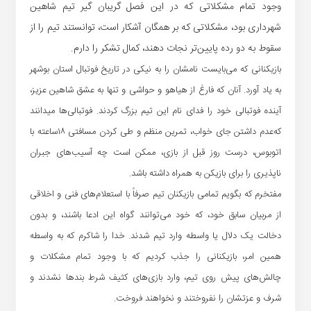
وجود تمام مشکلاتی که در این فصل گریبان گیر تیم شاهین
شهرداری بود، مشکلاتی که بر همگان آشکار است، توانستند تیم را از
سقوط به دو رده پایین‌تر نجات دهند، کمال تشکر را دارم.
بازیکنانی که می‌بایست نامشان را به نیکی در تاریخ فوتبال استان بوشهر
به یاد آورد. آنان که فارغ از هیاهو و حواشی و تنها به عشق شاهین عزیز،
آینده فوتبالی خود را فدای نام این تیم بزرگ کردند. فوتبالی‌ها میدانند
که‌عدم داشتن جای خواب، تمرین منظم و طی کردن مسافتی ۱۸ساعته با
اتوبوس، درست روز قبل از بازی، ممکن است چه آسیب‌های جبران
ناپذیری را برای بازیکن به همراه داشته باشد.
مفتخرم که بگویم تمامی بازیکنان تیم صرفاً با استعلام‌های فنی و اخلاقی
از مربیان سابق خود، که خود می‌توانند گواه این ادعا باشند، و بدون
دخالت یک دلال یا واسطه وارد تیم شدند. خدا را شاکرم که به واسطه
همین امر، بازیکنانی را جذب کردیم که با وجود تمام مشکلات و
چالش‌های پیش روی تیم، وارد بازی‌های کثیف شرط بندها نشدند و
شرف و عزتشان را نفروختند و نخواهند فروخت.