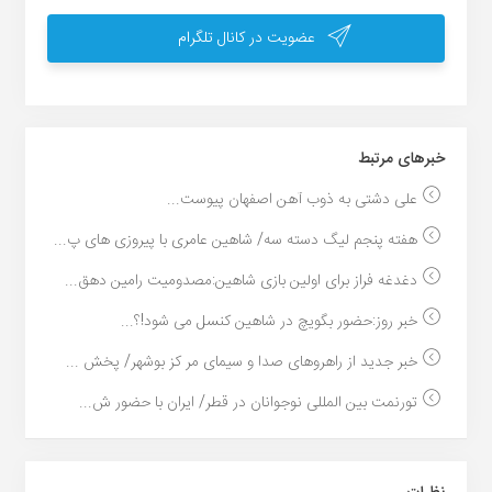
عضویت در کانال تلگرام
خبر‌های مرتبط
علی دشتی به ذوب آهن اصفهان پیوست...
هفته پنجم لیگ دسته سه/ شاهین عامری با پیروزی های پ...
دغدغه فراز برای اولین بازی شاهین:مصدومیت رامین دهق...
خبر روز:حضور بگویچ در شاهین کنسل می شود!؟...
خبر جدید از راهروهای صدا و سیمای مر کز بوشهر/ پخش ...
تورنمت بین المللی نوجوانان در قطر/ ایران با حضور ش...