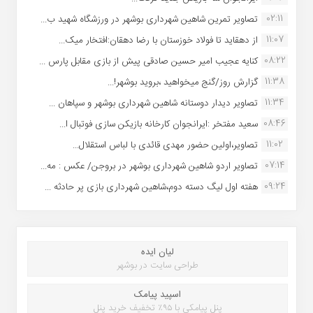
02:11
تصاویر تمرین شاهین شهردارى بوشهر در ورزشگاه شهید ب...
11:07
از دهقاید تا فولاد خوزستان با رضا دهقان:افتخار میک...
08:22
کنایه عجیب امیر حسین صادقی پیش از بازی مقابل پارس ...
11:38
گزارش روز/گنج میخواهید ،بروید بوشهر!...
11:34
تصاویر دیدار دوستانه شاهین شهردارى بوشهر و سپاهان ...
08:46
سعید مفتخر :ایرانجوان کارخانه بازیکن سازی فوتبال ا...
11:02
تصاویر،اولین حضور مهدی قائدی با لباس استقلال...
07:14
تصاویر اردو شاهین شهرداری بوشهر در بروجن/ عکس : مه...
09:24
هفته اول لیگ دسته دوم،شاهین شهرداری بازی پر حادثه ...
لیان ایده
طراحی سایت در بوشهر
اسپید پیامک
پنل پیامکی با ۹۵٪ تخفیف خرید پنل