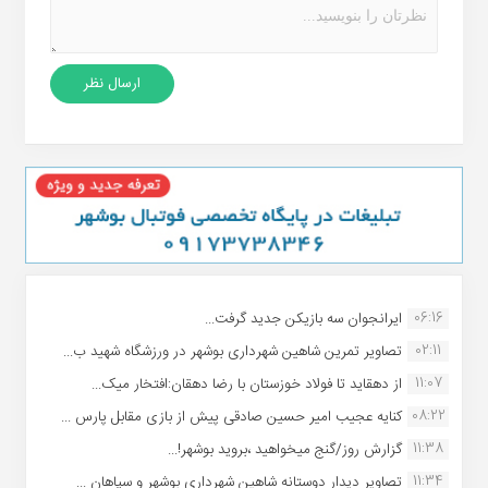
06:16
ایرانجوان سه بازیکن جدید گرفت...
02:11
تصاویر تمرین شاهین شهردارى بوشهر در ورزشگاه شهید ب...
11:07
از دهقاید تا فولاد خوزستان با رضا دهقان:افتخار میک...
08:22
کنایه عجیب امیر حسین صادقی پیش از بازی مقابل پارس ...
11:38
گزارش روز/گنج میخواهید ،بروید بوشهر!...
11:34
تصاویر دیدار دوستانه شاهین شهردارى بوشهر و سپاهان ...