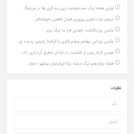
اولین هفته لیگ سه،دوشنبه دربی بنه گزی ها در ورزشگا...
میشو: بابت اولین پیروزی فصل شاهین خوشحالم...
عکس روز:بازگشت زاهدی فرد به لیگ برتر...
عکس روز:این مهاجم چشم فکری را گرفته! رئیسی پدیده ج...
مهدی تارتار پس از شکست در آبادان مطرح کرد:بازی داد...
هفته دوازدهم لیگ دسته دو/ ایرانجوان بوشهر ۱ حفار...
نظرات