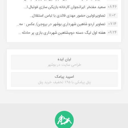
08:46
سعید مفتخر :ایرانجوان کارخانه بازیکن سازی فوتبال ا...
11:02
تصاویر،اولین حضور مهدی قائدی با لباس استقلال...
07:14
تصاویر اردو شاهین شهرداری بوشهر در بروجن/ عکس : مه...
09:24
هفته اول لیگ دسته دوم،شاهین شهرداری بازی پر حادثه ...
لیان ایده
طراحی سایت در بوشهر
اسپید پیامک
پنل پیامکی با ۹۵٪ تخفیف خرید پنل