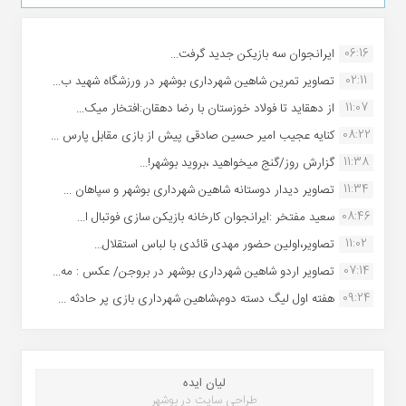
06:16
ایرانجوان سه بازیکن جدید گرفت...
02:11
تصاویر تمرین شاهین شهردارى بوشهر در ورزشگاه شهید ب...
11:07
از دهقاید تا فولاد خوزستان با رضا دهقان:افتخار میک...
08:22
کنایه عجیب امیر حسین صادقی پیش از بازی مقابل پارس ...
11:38
گزارش روز/گنج میخواهید ،بروید بوشهر!...
11:34
تصاویر دیدار دوستانه شاهین شهردارى بوشهر و سپاهان ...
08:46
سعید مفتخر :ایرانجوان کارخانه بازیکن سازی فوتبال ا...
11:02
تصاویر،اولین حضور مهدی قائدی با لباس استقلال...
07:14
تصاویر اردو شاهین شهرداری بوشهر در بروجن/ عکس : مه...
09:24
هفته اول لیگ دسته دوم،شاهین شهرداری بازی پر حادثه ...
لیان ایده
طراحی سایت در بوشهر