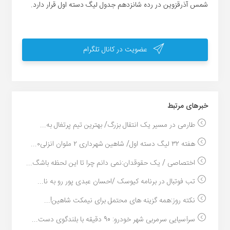
شمس آذرقزوین در رده شانزدهم جدول لیگ دسته اول قرار دارد.
عضویت در کانال تلگرام
خبر‌های مرتبط
طارمی در مسیر یک انتقال بزرگ/ بهترین تیم پرتغال به...
هفته ۳۲ لیگ دسته اول/ شاهین شهرداری ۲ ملوان انزلی۰...
اختصاصی / یک حقوقدان:نمی دانم چرا تا این لحظه باشگ...
تب فوتبال در برنامه کیوسک /احسان عبدی پور رو به نا...
نکته روز:همه گزینه های محتمل برای نیمکت شاهین!...
سرآسیایی سرمربی شهر خودرو: 90 دقیقه با بلندگوی دست...