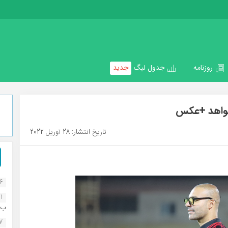
روزنامه
جدول لیگ
جدید
 خواهد +عکس
تاریخ انتشار: 28 آوریل 2022
16
1
ب..
07