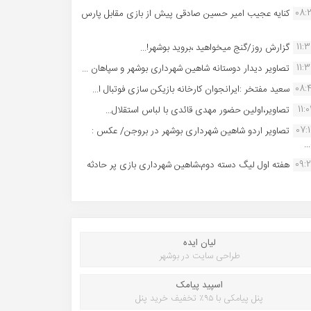
08:
کنایه عجیب امیر حسین صادقی پیش از بازی مقابل پارس
11:
گزارش روز/گنج میخواهید ،بروید بوشهر!...
11:
تصاویر دیدار دوستانه شاهین شهردارى بوشهر و سپاهان ...
08:
سعید مفتخر :ایرانجوان کارخانه بازیکن سازی فوتبال ا...
11:0
تصاویر،اولین حضور مهدی قائدی با لباس استقلال...
07:
تصاویر اردو شاهین شهرداری بوشهر در بروجن/ عکس :
..
09:
هفته اول لیگ دسته دوم،شاهین شهرداری بازی پر حادثه
لیان ایده
طراحی سایت در بوشهر
اسپید پیامک
پنل پیامکی با ۹۵٪ تخفیف خرید پنل