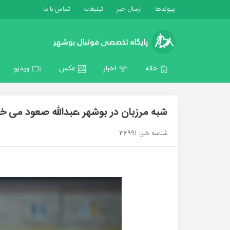
پیوندها
ارسال خبر
تبلیغات
تماس با ما
خانه
اخبار
عکس
ویدیو
شبه مرزبان در بوشهر ،عبدالله صعود می
شناسه خبر: 36991