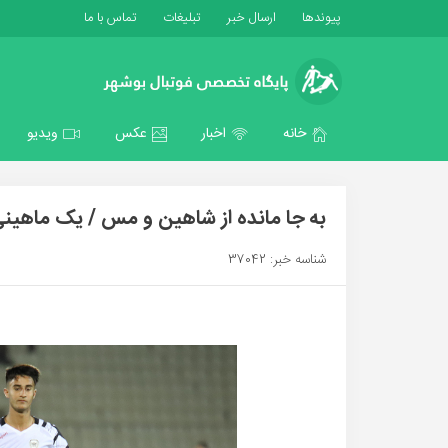
پیوندها
ارسال خبر
تبلیغات
تماس با ما
خانه
اخبار
عکس
ویدیو
به جا مانده از شاهین و مس / یک ماهینی
شناسه خبر: 37042