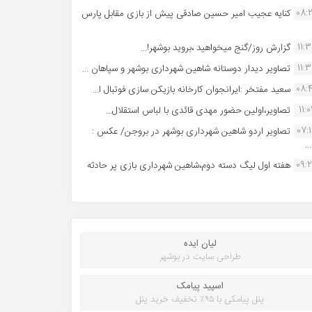
08:
کنایه عجیب امیر حسین صادقی پیش از بازی مقابل پارس
11:
گزارش روز/گنج میخواهید ،بروید بوشهر!...
11:
تصاویر دیدار دوستانه شاهین شهردارى بوشهر و سپاهان ...
08:
سعید مفتخر :ایرانجوان کارخانه بازیکن سازی فوتبال ا...
11:0
تصاویر،اولین حضور مهدی قائدی با لباس استقلال...
07:
تصاویر اردو شاهین شهرداری بوشهر در بروجن/ عکس :
..
09:
هفته اول لیگ دسته دوم،شاهین شهرداری بازی پر حادثه
لیان ایده
طراحی سایت در بوشهر
اسپید پیامک
پنل پیامکی با ۹۵٪ تخفیف خرید پنل