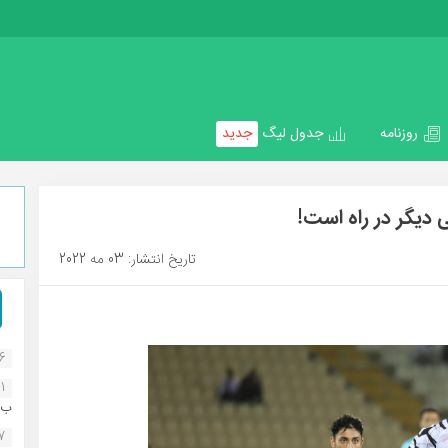
روزنامه
جدول لیگ
جدید
 دیگر در راه است!
تاریخ انتشار: 03 مه 2022
16
1
ب..
07