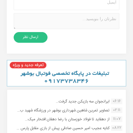
06:16
ایرانجوان سه بازیکن جدید گرفت...
02:11
تصاویر تمرین شاهین شهردارى بوشهر در ورزشگاه شهید ب...
11:07
از دهقاید تا فولاد خوزستان با رضا دهقان:افتخار میک...
08:22
کنایه عجیب امیر حسین صادقی پیش از بازی مقابل پارس ...