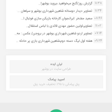
11:38
گزارش روز/گنج میخواهید ،بروید بوشهر!...
11:34
تصاویر دیدار دوستانه شاهین شهردارى بوشهر و سپاهان ...
08:46
سعید مفتخر :ایرانجوان کارخانه بازیکن سازی فوتبال ا...
11:02
تصاویر،اولین حضور مهدی قائدی با لباس استقلال...
07:14
تصاویر اردو شاهین شهرداری بوشهر در بروجن/ عکس : مه...
09:24
هفته اول لیگ دسته دوم،شاهین شهرداری بازی پر حادثه ...
لیان ایده
طراحی سایت در بوشهر
اسپید پیامک
پنل پیامکی با ۹۵٪ تخفیف خرید پنل