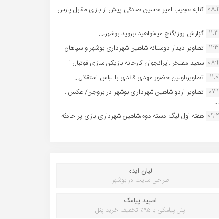
08:
کنایه عجیب امیر حسین صادقی پیش از بازی مقابل پارس
11:
گزارش روز/گنج میخواهید ،بروید بوشهر!...
11:
تصاویر دیدار دوستانه شاهین شهردارى بوشهر و سپاهان ...
08:
سعید مفتخر :ایرانجوان کارخانه بازیکن سازی فوتبال ا...
11:0
تصاویر،اولین حضور مهدی قائدی با لباس استقلال...
07:
تصاویر اردو شاهین شهرداری بوشهر در بروجن/ عکس :
..
09:
هفته اول لیگ دسته دوم،شاهین شهرداری بازی پر حادثه
لیان ایده
طراحی سایت در بوشهر
اسپید پیامک
پنل پیامکی با ۹۵٪ تخفیف خرید پنل