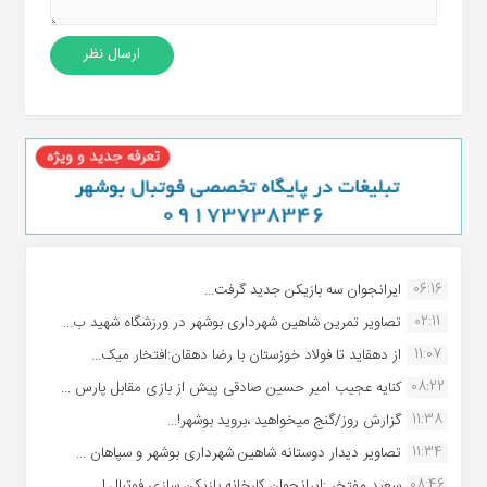
06:16
ایرانجوان سه بازیکن جدید گرفت...
02:11
تصاویر تمرین شاهین شهردارى بوشهر در ورزشگاه شهید ب...
11:07
از دهقاید تا فولاد خوزستان با رضا دهقان:افتخار میک...
08:22
کنایه عجیب امیر حسین صادقی پیش از بازی مقابل پارس ...
11:38
گزارش روز/گنج میخواهید ،بروید بوشهر!...
11:34
تصاویر دیدار دوستانه شاهین شهردارى بوشهر و سپاهان ...
08:46
سعید مفتخر :ایرانجوان کارخانه بازیکن سازی فوتبال ا...