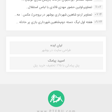
11:02
تصاویر،اولین حضور مهدی قائدی با لباس استقلال...
07:14
تصاویر اردو شاهین شهرداری بوشهر در بروجن/ عکس : مه...
09:24
هفته اول لیگ دسته دوم،شاهین شهرداری بازی پر حادثه ...
لیان ایده
طراحی سایت در بوشهر
اسپید پیامک
پنل پیامکی با ۹۵٪ تخفیف خرید پنل