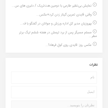
نمایش بی‌نظیر طارمی با دومین هت‌تریک / دلبری های س...
وقتی قایدی تمرین گیتار زدن کرد+عکس...
بهروزیان مدیر کل اداره ورزش و جوانان در گفتگو با ف...
مسلم مسیگر پس از برد تیمش در هفته ششم لیگ برتر
مطر...
عکس روز: قایدی روی کولِ فرهاد!...
نظرات