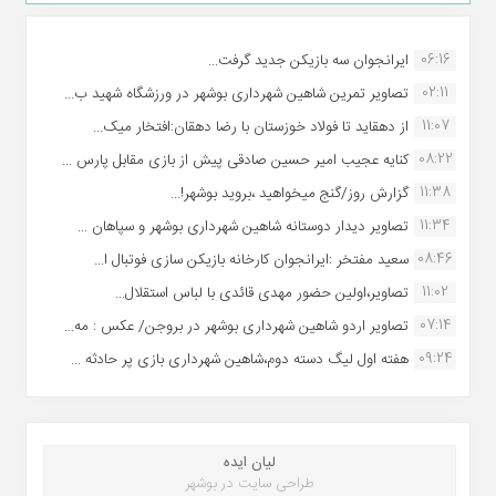
06:16
ایرانجوان سه بازیکن جدید گرفت...
02:11
تصاویر تمرین شاهین شهردارى بوشهر در ورزشگاه شهید ب...
11:07
از دهقاید تا فولاد خوزستان با رضا دهقان:افتخار میک...
08:22
کنایه عجیب امیر حسین صادقی پیش از بازی مقابل پارس ...
11:38
گزارش روز/گنج میخواهید ،بروید بوشهر!...
11:34
تصاویر دیدار دوستانه شاهین شهردارى بوشهر و سپاهان ...
08:46
سعید مفتخر :ایرانجوان کارخانه بازیکن سازی فوتبال ا...
11:02
تصاویر،اولین حضور مهدی قائدی با لباس استقلال...
07:14
تصاویر اردو شاهین شهرداری بوشهر در بروجن/ عکس : مه...
09:24
هفته اول لیگ دسته دوم،شاهین شهرداری بازی پر حادثه ...
لیان ایده
طراحی سایت در بوشهر