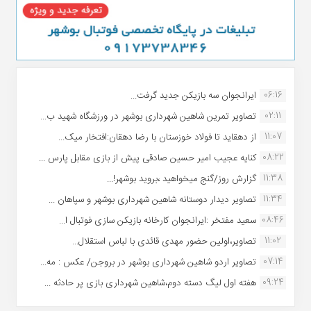
06:16
ایرانجوان سه بازیکن جدید گرفت...
02:11
تصاویر تمرین شاهین شهردارى بوشهر در ورزشگاه شهید ب...
11:07
از دهقاید تا فولاد خوزستان با رضا دهقان:افتخار میک...
08:22
کنایه عجیب امیر حسین صادقی پیش از بازی مقابل پارس ...
11:38
گزارش روز/گنج میخواهید ،بروید بوشهر!...
11:34
تصاویر دیدار دوستانه شاهین شهردارى بوشهر و سپاهان ...
08:46
سعید مفتخر :ایرانجوان کارخانه بازیکن سازی فوتبال ا...
11:02
تصاویر،اولین حضور مهدی قائدی با لباس استقلال...
07:14
تصاویر اردو شاهین شهرداری بوشهر در بروجن/ عکس : مه...
09:24
هفته اول لیگ دسته دوم،شاهین شهرداری بازی پر حادثه ...