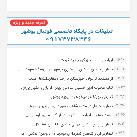
06:16
ایرانجوان سه بازیکن جدید گرفت...
02:11
تصاویر تمرین شاهین شهردارى بوشهر در ورزشگاه شهید ب...
11:07
از دهقاید تا فولاد خوزستان با رضا دهقان:افتخار میک...
08:22
کنایه عجیب امیر حسین صادقی پیش از بازی مقابل پارس ...
11:38
گزارش روز/گنج میخواهید ،بروید بوشهر!...
11:34
تصاویر دیدار دوستانه شاهین شهردارى بوشهر و سپاهان ...
08:46
سعید مفتخر :ایرانجوان کارخانه بازیکن سازی فوتبال ا...
11:02
تصاویر،اولین حضور مهدی قائدی با لباس استقلال...
07:14
تصاویر اردو شاهین شهرداری بوشهر در بروجن/ عکس : مه...