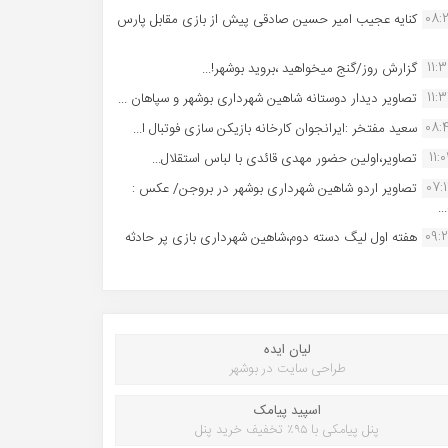
08:
کنایه عجیب امیر حسین صادقی پیش از بازی مقابل پارس
11:
گزارش روز/گنج میخواهید ،بروید بوشهر!...
11:
تصاویر دیدار دوستانه شاهین شهردارى بوشهر و سپاهان ...
08:
سعید مفتخر :ایرانجوان کارخانه بازیکن سازی فوتبال ا...
11:0
تصاویر،اولین حضور مهدی قائدی با لباس استقلال...
07:
تصاویر اردو شاهین شهرداری بوشهر در بروجن/ عکس :
..
09:
هفته اول لیگ دسته دوم،شاهین شهرداری بازی پر حادثه
لیان ایده
طراحی سایت در بوشهر
اسپید پیامک
پنل پیامکی با ۹۵٪ تخفیف خرید پنل