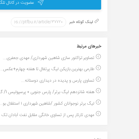
عضویت در کانال تلگر
لینک کوتاه خبر
خبر‌های مرتبط
تصاویر:تراکتور سازی شاهین شهرداری/ مهدی جعفری...
طارمی بهترین بازیکن لیگ پرتغال تا هفته چهارم+عکس...
تساوی پارس و پدیده در دیداری دوستانه...
هفته شانزدهم لیگ برتر/ پارس جنوبی 0 پرسپولیس 1/ گ...
لیگ برتر نوجوانان کشور /شاهین شهرداری ۱ استقلال بو...
مهدی تارتار پس از تساوی خانگی مقابل نفت آبادان:تک ..