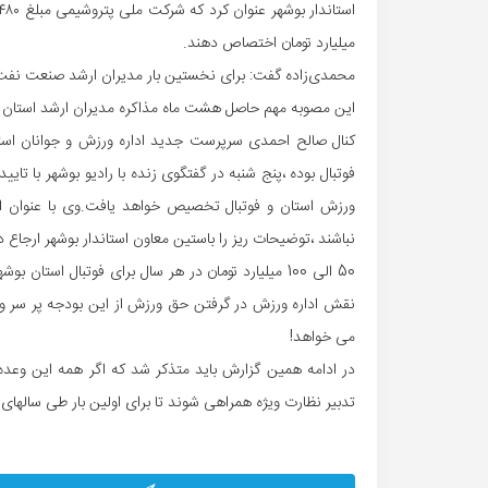
میلیارد تومان اختصاص دهند.
محمدی‌زاده گفت: برای نخستین بار مدیران ارشد صنعت نفت از
این مصوبه مهم حاصل هشت ماه مذاکره مدیران ارشد استان ب
کنال صالح احمدی سرپرست جدید اداره ورزش و جوانان است
فوتبال بوده ،پنج شنبه در گفتگوی زنده با رادیو بوشهر با تایی
ورزش استان و فوتبال تخصیص خواهد یافت.وی با عنوان ای
نباشند ،توضیحات ریز را باستین معاون استاندار بوشهر ارجاع د
50 الی 100 میلیارد تومان در هر سال برای فوتبال اس
نقش اداره ورزش در گرفتن حق ورزش از این بودجه پر سر و
می خواهد!
در ادامه همین گزارش باید متذکر شد که اگر همه این وعده 
تدبیر نظارت ویژه همراهی شوند تا برای اولین بار طی سالهای 