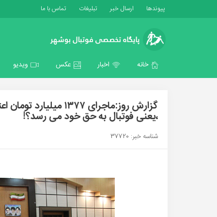
پیوندها
ارسال خبر
تبلیغات
تماس با ما
خانه
اخبار
عکس
ویدیو
گزارش روز:ماجرای ۱۳۷۷ 
،یعنی فوتبال به حق خود می رسد؟!
شناسه خبر: 37720