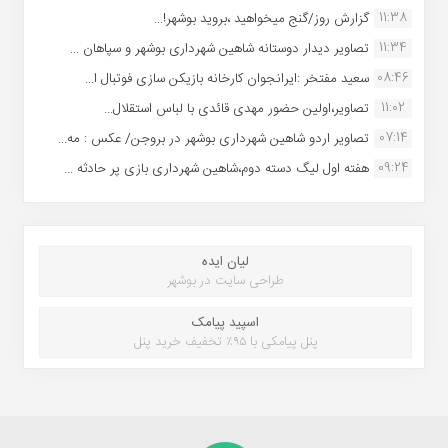
11:38
گزارش روز/گنج میخواهید ،بروید بوشهر!...
11:34
تصاویر دیدار دوستانه شاهین شهردارى بوشهر و سپاهان ...
08:46
سعید مفتخر :ایرانجوان کارخانه بازیکن سازی فوتبال ا...
11:02
تصاویر،اولین حضور مهدی قائدی با لباس استقلال...
07:14
تصاویر اردو شاهین شهرداری بوشهر در بروجن/ عکس : مه...
09:24
هفته اول لیگ دسته دوم،شاهین شهرداری بازی پر حادثه ...
لیان ایده
طراحی سایت در بوشهر
اسپید پیامک
پنل پیامکی با ۹۵٪ تخفیف خرید پنل