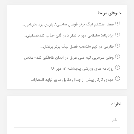
خبر‌های مرتبط
هفته هشتم لیگ برتر فوتبال ساحلی/ پارس برد ،دریانور...
ایزدپناه: سلطانی مهر با نظر کادر فنی جذب شد؛تعطیلی...
طارمی در تیم منتخب فصل لیگ برتر پرتغال...
وقتی سرمربی تیم ملی عراق در آبدان غافلگیر شد+عکس...
روزنامه های ورزشی پنجشنبه ۱۳ مهر ۹۶...
مهدی تارتار پیش از جدال مقابل سایپا:نباید انتظارات...
نظرات