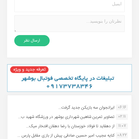
06:16
ایرانجوان سه بازیکن جدید گرفت...
02:11
تصاویر تمرین شاهین شهردارى بوشهر در ورزشگاه شهید ب...
11:07
از دهقاید تا فولاد خوزستان با رضا دهقان:افتخار میک...
08:22
کنایه عجیب امیر حسین صادقی پیش از بازی مقابل پارس ...