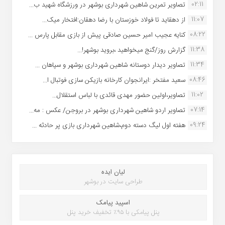
02:11
تصاویر تمرین شاهین شهردارى بوشهر در ورزشگاه شهید ب...
11:07
از دهقاید تا فولاد خوزستان با رضا دهقان:افتخار میک...
08:22
کنایه عجیب امیر حسین صادقی پیش از بازی مقابل پارس ...
11:38
گزارش روز/گنج میخواهید ،بروید بوشهر!...
11:34
تصاویر دیدار دوستانه شاهین شهردارى بوشهر و سپاهان ...
08:46
سعید مفتخر :ایرانجوان کارخانه بازیکن سازی فوتبال ا...
11:02
تصاویر،اولین حضور مهدی قائدی با لباس استقلال...
07:14
تصاویر اردو شاهین شهرداری بوشهر در بروجن/ عکس : مه...
09:24
هفته اول لیگ دسته دوم،شاهین شهرداری بازی پر حادثه ...
لیان ایده
طراحی سایت در بوشهر
اسپید پیامک
پنل پیامکی با ۹۵٪ تخفیف خرید پنل