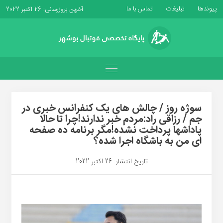
پیوندها
تبلیغات
تماس با ما
آخرین بروزرسانی: 26 اکتبر 2022
سوژه روز / چالش های یک کنفرانس خبری در
جم / رزاقی راد:مردم خبر ندارند!چرا تا حالا
پاداشها پرداخت نشده!مگر برنامه ده صفحه
ای من به باشگاه اجرا شده؟
تاریخ انتشار: 26 اکتبر 2022