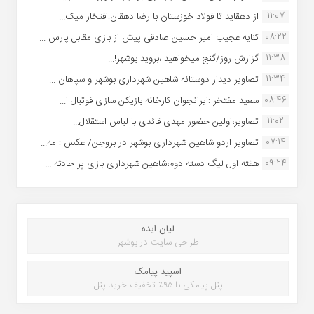
11:07
از دهقاید تا فولاد خوزستان با رضا دهقان:افتخار میک...
08:22
کنایه عجیب امیر حسین صادقی پیش از بازی مقابل پارس ...
11:38
گزارش روز/گنج میخواهید ،بروید بوشهر!...
11:34
تصاویر دیدار دوستانه شاهین شهردارى بوشهر و سپاهان ...
08:46
سعید مفتخر :ایرانجوان کارخانه بازیکن سازی فوتبال ا...
11:02
تصاویر،اولین حضور مهدی قائدی با لباس استقلال...
07:14
تصاویر اردو شاهین شهرداری بوشهر در بروجن/ عکس : مه...
09:24
هفته اول لیگ دسته دوم،شاهین شهرداری بازی پر حادثه ...
لیان ایده
طراحی سایت در بوشهر
اسپید پیامک
پنل پیامکی با ۹۵٪ تخفیف خرید پنل