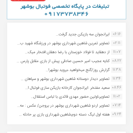
06:16
ایرانجوان سه بازیکن جدید گرفت...
02:11
تصاویر تمرین شاهین شهردارى بوشهر در ورزشگاه شهید ب...
11:07
از دهقاید تا فولاد خوزستان با رضا دهقان:افتخار میک...
08:22
کنایه عجیب امیر حسین صادقی پیش از بازی مقابل پارس ...
11:38
گزارش روز/گنج میخواهید ،بروید بوشهر!...
11:34
تصاویر دیدار دوستانه شاهین شهردارى بوشهر و سپاهان ...
08:46
سعید مفتخر :ایرانجوان کارخانه بازیکن سازی فوتبال ا...
11:02
تصاویر،اولین حضور مهدی قائدی با لباس استقلال...
07:14
تصاویر اردو شاهین شهرداری بوشهر در بروجن/ عکس : مه...
09:24
هفته اول لیگ دسته دوم،شاهین شهرداری بازی پر حادثه ...