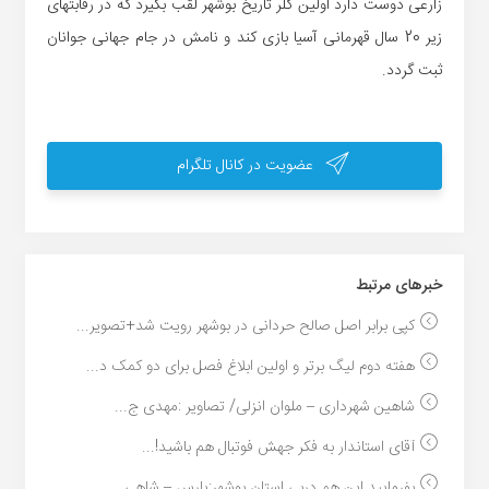
زارعی دوست دارد اولین گلر تاریخ بوشهر لقب بگیرد که در رقابتهای
زیر 20 سال قهرمانی آسیا بازی کند و نامش در جام جهانی جوانان
ثبت گردد.
عضویت در کانال تلگرام
خبر‌های مرتبط
کپی برابر اصل صالح حردانی در بوشهر رویت شد+تصویر...
هفته دوم لیگ برتر و اولین ابلاغ فصل برای دو کمک د...
شاهین شهرداری – ملوان انزلی/ تصاویر :مهدی ج...
آقای استاندار به فکر جهش فوتبال هم باشید!...
بفرمایید این هم دربی استان بوشهر:پارس – شاهی...