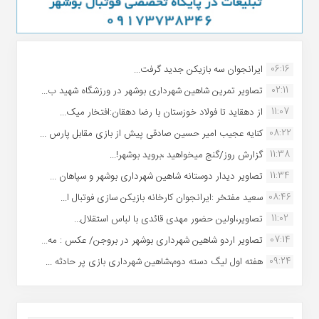
06:16
ایرانجوان سه بازیکن جدید گرفت...
02:11
تصاویر تمرین شاهین شهردارى بوشهر در ورزشگاه شهید ب...
11:07
از دهقاید تا فولاد خوزستان با رضا دهقان:افتخار میک...
08:22
کنایه عجیب امیر حسین صادقی پیش از بازی مقابل پارس ...
11:38
گزارش روز/گنج میخواهید ،بروید بوشهر!...
11:34
تصاویر دیدار دوستانه شاهین شهردارى بوشهر و سپاهان ...
08:46
سعید مفتخر :ایرانجوان کارخانه بازیکن سازی فوتبال ا...
11:02
تصاویر،اولین حضور مهدی قائدی با لباس استقلال...
07:14
تصاویر اردو شاهین شهرداری بوشهر در بروجن/ عکس : مه...
09:24
هفته اول لیگ دسته دوم،شاهین شهرداری بازی پر حادثه ...