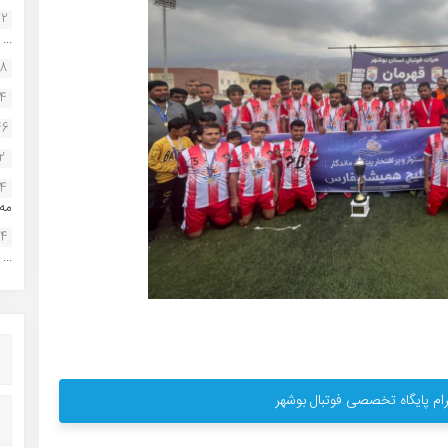
22
...
38
34
46
2
14
مه.
24
...
ام پایگاه تخصصی فوتبال بوشهر