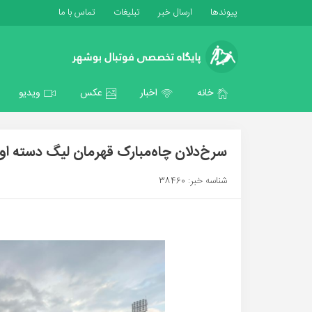
پیوندها
ارسال خبر
تبلیغات
تماس با ما
خانه
اخبار
عکس
ویدیو
سرخ‌دلان چاه‌مبارک قهرمان لیگ دسته ا
شناسه خبر: 38460