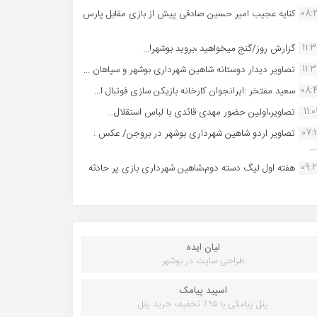
08:
کنایه عجیب امیر حسین صادقی پیش از بازی مقابل پارس
11:
گزارش روز/گنج میخواهید ،بروید بوشهر!...
11:
تصاویر دیدار دوستانه شاهین شهردارى بوشهر و سپاهان ...
08:
سعید مفتخر :ایرانجوان کارخانه بازیکن سازی فوتبال ا...
11:0
تصاویر،اولین حضور مهدی قائدی با لباس استقلال...
07:
تصاویر اردو شاهین شهرداری بوشهر در بروجن/ عکس :
..
09:
هفته اول لیگ دسته دوم،شاهین شهرداری بازی پر حادثه
لیان ایده
طراحی سایت در بوشهر
اسپید پیامک
پنل پیامکی با ۹۵٪ تخفیف خرید پنل