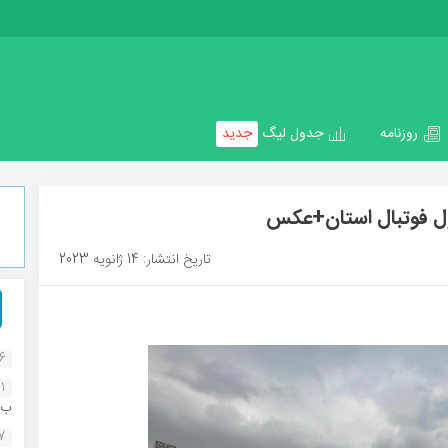
روزنامه
جدول لیگ
جدید
ول فوتبال استان+عکس
تاریخ انتشار: 14 ژانویه 2023
16
1
ب..
07