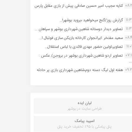
08:
کنایه عجیب امیر حسین صادقی پیش از بازی مقابل پارس
11:
گزارش روز/گنج میخواهید ،بروید بوشهر!...
11:
تصاویر دیدار دوستانه شاهین شهردارى بوشهر و سپاهان ...
08:
سعید مفتخر :ایرانجوان کارخانه بازیکن سازی فوتبال ا...
11:0
تصاویر،اولین حضور مهدی قائدی با لباس استقلال...
07:
تصاویر اردو شاهین شهرداری بوشهر در بروجن/ عکس :
..
09:
هفته اول لیگ دسته دوم،شاهین شهرداری بازی پر حادثه
لیان ایده
طراحی سایت در بوشهر
اسپید پیامک
پنل پیامکی با ۹۵٪ تخفیف خرید پنل