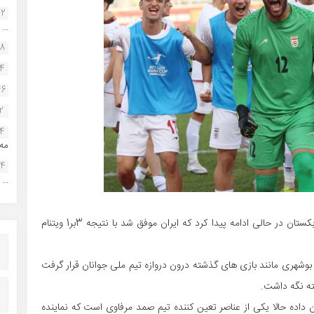
22
...
38
34
46
2
14
مه.
24
...
مرحله گروهی رقابتهای زیر 20 سال قهرمانی آسیا در کشور ازبکستان در حالی ادامه پیدا کرد که ایران موفق شد با نتیجه 3بر1 ویتنام
بوشهری مانند بازی های گذشته درون دروازه تیم ملی جوانان قرار گرفت
ته نگه داشت.
ان داده حالا یکی از عناصر تعین کننده تیم صمد مرفاوی است که نماینده