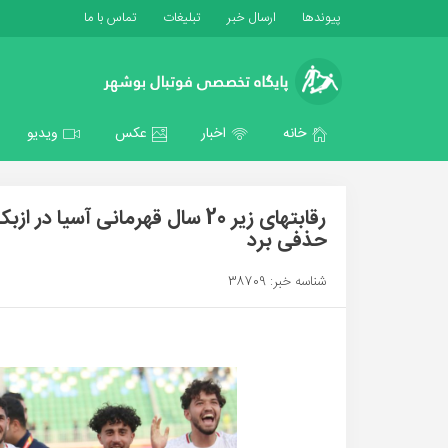
پیوندها
ارسال خبر
تبلیغات
تماس با ما
خانه
اخبار
عکس
ویدیو
رقابتهای زیر 20 سال قهرمانی آس
حذفی برد
شناسه خبر: 38709