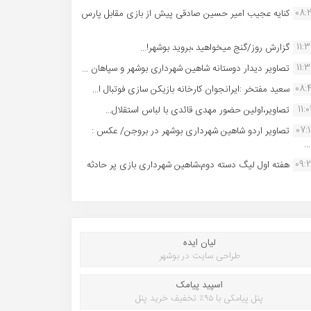
08:
کنایه عجیب امیر حسین صادقی پیش از بازی مقابل پارس
11:
گزارش روز/گنج میخواهید ،بروید بوشهر!...
11:
تصاویر دیدار دوستانه شاهین شهردارى بوشهر و سپاهان ...
08:
سعید مفتخر :ایرانجوان کارخانه بازیکن سازی فوتبال ا...
11:0
تصاویر،اولین حضور مهدی قائدی با لباس استقلال...
07:
تصاویر اردو شاهین شهرداری بوشهر در بروجن/ عکس :
..
09:
هفته اول لیگ دسته دوم،شاهین شهرداری بازی پر حادثه
لیان ایده
طراحی سایت در بوشهر
اسپید پیامک
پنل پیامکی با ۹۵٪ تخفیف خرید پنل