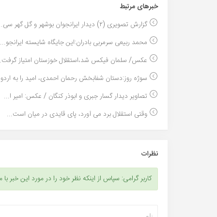
خبر‌های مرتبط
گزارش تصویری (۲) دیدار ایرانجوان بوشهر و گل گهر سی...
محمد ربیعی سرمربی بادران:این جایگاه شایسته ایرانجو...
عکس/ سلمان فیکس شد،استقلال خوزستان امتیاز گرفت..
سوژه روز:دستان شفابخش رحمان احمدی، امید را به اردو..
تصاویر دیدار گسار جبری و ابوذر کنگان / عکس: امیر ا...
وقتی استقلال برد می آورد، پای قایدی در میان است...
نظرات
کاربر گرامی: سپاس از اینکه نظر خود را در مورد این خبر با م