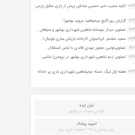
08:
کنایه عجیب امیر حسین صادقی پیش از بازی مقابل پارس
11:
گزارش روز/گنج میخواهید ،بروید بوشهر!...
11:
تصاویر دیدار دوستانه شاهین شهردارى بوشهر و سپاهان ...
08:
سعید مفتخر :ایرانجوان کارخانه بازیکن سازی فوتبال ا...
11:0
تصاویر،اولین حضور مهدی قائدی با لباس استقلال...
07:
تصاویر اردو شاهین شهرداری بوشهر در بروجن/ عکس :
..
09:
هفته اول لیگ دسته دوم،شاهین شهرداری بازی پر حادثه
لیان ایده
طراحی سایت در بوشهر
اسپید پیامک
پنل پیامکی با ۹۵٪ تخفیف خرید پنل