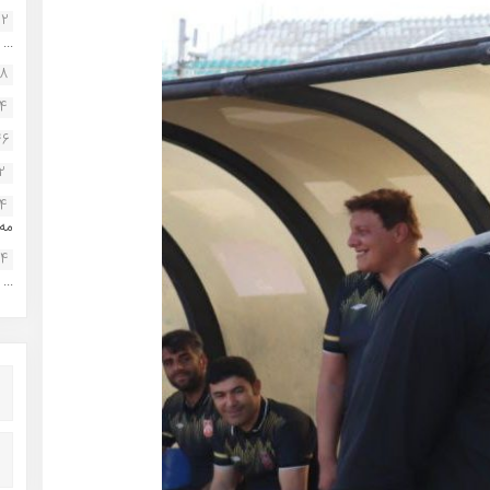
22
...
38
34
46
2
14
مه.
24
...