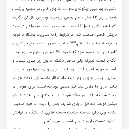
روانخواه در واکنش به این سوال که آخرین وضعیت جذب علی
دشتی و پورامینی اینگونه پاسخ داد :ما جای خالی در سهمیه بزرگسال
،امید و زیر 23 سال داریم .سعی کردیم با وسواس بازیکن بگیریم
.کارنامه بازیکنان فصل گذشته ما مشخص است.نمیخواهم در مورد
بازیکن خاصی صحبت کنم اما شرایط را به مدیریت باشگاه با توجه
به بودجه اختیار داده ایم.33 میلیارد تومان بودجه بین بازیکنان و
کادر فنی بایدتقسیم شود که حدود 45 نفر می شویم.من به تیمی
انگ یا تهمت نمیزنم ولی ساختار باشگاه ما پول زیر میزی نیست و
فقط امیدوارم قانون فدراسیون فوتبال برای برخی تیمها دور نخورد .
سرمربی پارس جنوبی جم ادامه داد:انتظار داشتم این تعداد هوادار
بیاید .بازی ما مقابل یک تیم مدعی بود.حساسیت برای هوادار ما
ایجاد شد که راهی ورزشگاه شوند ولی با نتایج تیم تعداد هوادار
بیشتر خواهد شد.قبل از بازی شرایط چمن را دیدم اما هیچ صحبتی
نکردم ولی برای ساخت امکانات سخت افزاری که باشگاه ما توانش
را دارد دوست داریم در جم باشیم و تمرین کنیم.