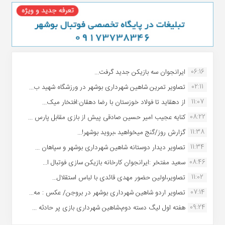
06:16
ایرانجوان سه بازیکن جدید گرفت...
02:11
تصاویر تمرین شاهین شهردارى بوشهر در ورزشگاه شهید ب...
11:07
از دهقاید تا فولاد خوزستان با رضا دهقان:افتخار میک...
08:22
کنایه عجیب امیر حسین صادقی پیش از بازی مقابل پارس ...
11:38
گزارش روز/گنج میخواهید ،بروید بوشهر!...
11:34
تصاویر دیدار دوستانه شاهین شهردارى بوشهر و سپاهان ...
08:46
سعید مفتخر :ایرانجوان کارخانه بازیکن سازی فوتبال ا...
11:02
تصاویر،اولین حضور مهدی قائدی با لباس استقلال...
07:14
تصاویر اردو شاهین شهرداری بوشهر در بروجن/ عکس : مه...
09:24
هفته اول لیگ دسته دوم،شاهین شهرداری بازی پر حادثه ...