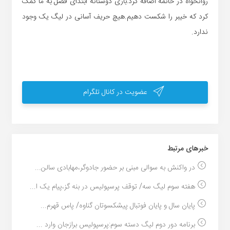
روانخواه در خاتمه اضافه کرد:بازی دوستانه ابتدای فصل به ما کمک
کرد که خیبر را شکست دهیم.هیچ حریف آسانی در لیگ یک وجود
ندارد.
عضویت در کانال تلگرام
خبر‌های مرتبط
در واکنش به سوالی مبنی بر حضور جادوگر،مهابادی سالن...
هفته سوم لیگ سه/ توقف پرسپولیس در بنه گز،پیام یک ا...
پایان سال و پایان فوتبال پیشکسوتان گناوه/ پاس قهرم...
برنامه دور دوم لیگ دسته سوم:پرسپولیس برازجان وارد ...