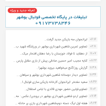
06:16
ایرانجوان سه بازیکن جدید گرفت...
02:11
تصاویر تمرین شاهین شهردارى بوشهر در ورزشگاه شهید ب...
11:07
از دهقاید تا فولاد خوزستان با رضا دهقان:افتخار میک...
08:22
کنایه عجیب امیر حسین صادقی پیش از بازی مقابل پارس ...
11:38
گزارش روز/گنج میخواهید ،بروید بوشهر!...
11:34
تصاویر دیدار دوستانه شاهین شهردارى بوشهر و سپاهان ...
08:46
سعید مفتخر :ایرانجوان کارخانه بازیکن سازی فوتبال ا...
11:02
تصاویر،اولین حضور مهدی قائدی با لباس استقلال...
07:14
تصاویر اردو شاهین شهرداری بوشهر در بروجن/ عکس : مه...
09:24
هفته اول لیگ دسته دوم،شاهین شهرداری بازی پر حادثه ...