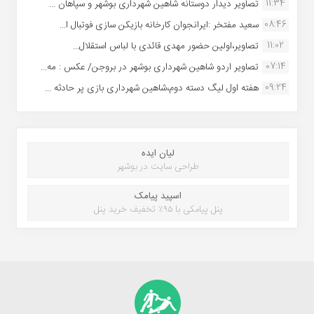
11:34
تصاویر دیدار دوستانه شاهین شهردارى بوشهر و سپاهان ...
08:46
سعید مفتخر :ایرانجوان کارخانه بازیکن سازی فوتبال ا...
11:02
تصاویر،اولین حضور مهدی قائدی با لباس استقلال...
07:14
تصاویر اردو شاهین شهرداری بوشهر در بروجن/ عکس : مه...
09:24
هفته اول لیگ دسته دوم،شاهین شهرداری بازی پر حادثه ...
لیان ایده
طراحی سایت در بوشهر
اسپید پیامک
پنل پیامکی با ۹۵٪ تخفیف خرید پنل