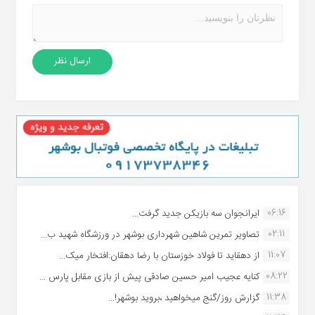
06:16
ایرانجوان سه بازیکن جدید گرفت...
02:11
تصاویر تمرین شاهین شهردارى بوشهر در ورزشگاه شهید ب...
11:07
از دهقاید تا فولاد خوزستان با رضا دهقان:افتخار میک...
08:22
کنایه عجیب امیر حسین صادقی پیش از بازی مقابل پارس ...
11:38
گزارش روز/گنج میخواهید ،بروید بوشهر!...