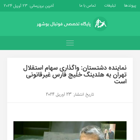
پیوندها
تبلیغات
تماس با ما
آخرین بروزرسانی: 23 آوریل 2024
نماینده دشتستان: واگذاری سهام استقلال
تهران به هلدینگ خلیج فارس غیرقانونی
است
تاریخ انتشار: 23 آوریل 2024