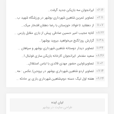
06:16
ایرانجوان سه بازیکن جدید گرفت...
02:11
تصاویر تمرین شاهین شهردارى بوشهر در ورزشگاه شهید ب...
11:07
از دهقاید تا فولاد خوزستان با رضا دهقان:افتخار میک...
08:22
کنایه عجیب امیر حسین صادقی پیش از بازی مقابل پارس ...
11:38
گزارش روز/گنج میخواهید ،بروید بوشهر!...
11:34
تصاویر دیدار دوستانه شاهین شهردارى بوشهر و سپاهان ...
08:46
سعید مفتخر :ایرانجوان کارخانه بازیکن سازی فوتبال ا...
11:02
تصاویر،اولین حضور مهدی قائدی با لباس استقلال...
07:14
تصاویر اردو شاهین شهرداری بوشهر در بروجن/ عکس : مه...
09:24
هفته اول لیگ دسته دوم،شاهین شهرداری بازی پر حادثه ...
لیان ایده
طراحی سایت در بوشهر