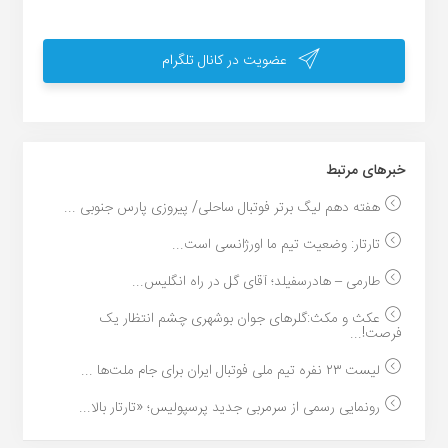
عضویت در کانال تلگرام
خبر‌های مرتبط
هفته دهم لیگ برتر فوتبال ساحلی/ پیروزی پارس جنوبی ...
تارتار: وضعیت تیم ما اورژانسی است...
طارمی – هادرسفیلد؛ آقای گل در راه انگلیس...
عکث و مکث:گلرهای جوان بوشهری چشم انتظار یک
فرصت!...
لیست ۲۳ نفره تیم ملی فوتبال ایران برای جام ملت‌ها ...
رونمایی رسمی از سرمربی جدید پرسپولیس؛ «تارتار بالا...