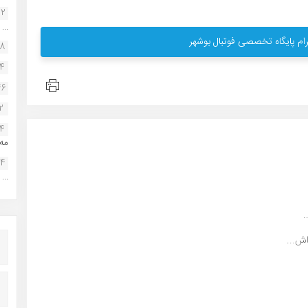
22
...
ام پایگاه تخصصی فوتبال بوشهر
38
34
46
2
14
مه.
24
...
ش...