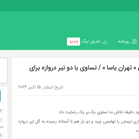
روزنامه
جدول لیگ
جدید
هفته اول لیگ دسته دوم / شاهین عامری 0 تهران یاسا 0 / تساوی با دو تیر دروازه برای
تاریخ انتشار: 15 اکتبر 2024
16
نود دقیقه تلاش به تساوی یک بر یک رضایت داد.
1
ی تیمش را تهاجمی چید و دو بار هم تا آستانه رسیده به گل تیر دروازه
ب..
ت.
07