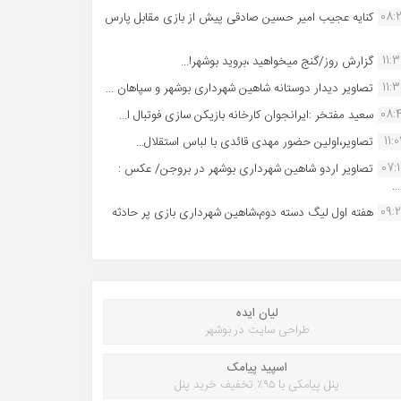
08:
کنایه عجیب امیر حسین صادقی پیش از بازی مقابل پارس
11:
گزارش روز/گنج میخواهید ،بروید بوشهر!...
11:
تصاویر دیدار دوستانه شاهین شهردارى بوشهر و سپاهان ...
08:
سعید مفتخر :ایرانجوان کارخانه بازیکن سازی فوتبال ا...
11:0
تصاویر،اولین حضور مهدی قائدی با لباس استقلال...
07:
تصاویر اردو شاهین شهرداری بوشهر در بروجن/ عکس :
..
09:
هفته اول لیگ دسته دوم،شاهین شهرداری بازی پر حادثه
لیان ایده
طراحی سایت در بوشهر
اسپید پیامک
پنل پیامکی با ۹۵٪ تخفیف خرید پنل