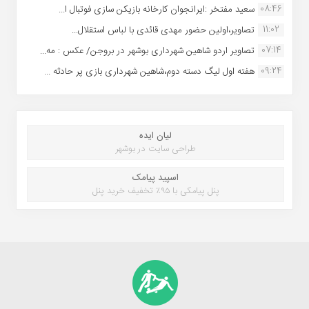
08:46
سعید مفتخر :ایرانجوان کارخانه بازیکن سازی فوتبال ا...
11:02
تصاویر،اولین حضور مهدی قائدی با لباس استقلال...
07:14
تصاویر اردو شاهین شهرداری بوشهر در بروجن/ عکس : مه...
09:24
هفته اول لیگ دسته دوم،شاهین شهرداری بازی پر حادثه ...
لیان ایده
طراحی سایت در بوشهر
اسپید پیامک
پنل پیامکی با ۹۵٪ تخفیف خرید پنل