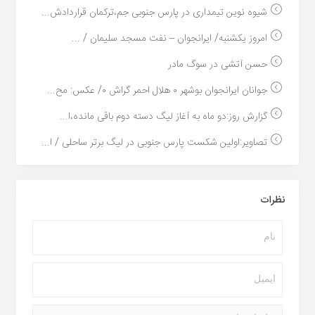
شیوه نوین تیمداری در پارس جنوبی جم،ترکمان قراردادش...
امروز یکشنبه/ ایرانجوان – نفت مسجد سلیمان / ...
حسن آتشی در سوگ مادر
جوانان ایرانجوان بوشهر ۰ هلال احمر گراش ۰/ عکس: مح...
گزارش روز:دو ماه به آغاز لیگ دسته دوم باقی مانده،ا...
تصاویر:اولین شکست پارس جنوبی در لیگ برتر ساحلی / ا...
نظرات