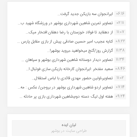
06:16
ایرانجوان سه بازیکن جدید گرفت...
02:11
تصاویر تمرین شاهین شهردارى بوشهر در ورزشگاه شهید ب...
11:07
از دهقاید تا فولاد خوزستان با رضا دهقان:افتخار میک...
08:22
کنایه عجیب امیر حسین صادقی پیش از بازی مقابل پارس ...
11:38
گزارش روز/گنج میخواهید ،بروید بوشهر!...
11:34
تصاویر دیدار دوستانه شاهین شهردارى بوشهر و سپاهان ...
08:46
سعید مفتخر :ایرانجوان کارخانه بازیکن سازی فوتبال ا...
11:02
تصاویر،اولین حضور مهدی قائدی با لباس استقلال...
07:14
تصاویر اردو شاهین شهرداری بوشهر در بروجن/ عکس : مه...
09:24
هفته اول لیگ دسته دوم،شاهین شهرداری بازی پر حادثه ...
لیان ایده
طراحی سایت در بوشهر