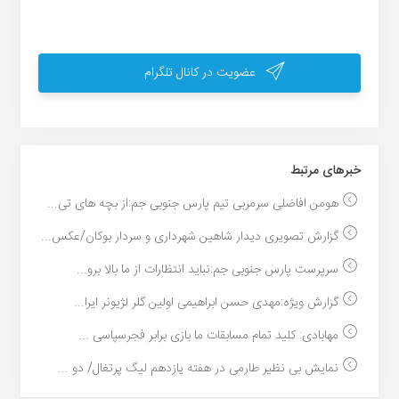
عضویت در کانال تلگرام
خبر‌های مرتبط
هومن افاضلی سرمربی تیم پارس جنوبی جم:از بچه های تی...
گزارش تصویری دیدار شاهین شهرداری و سردار بوکان/عکس...
سرپرست پارس جنوبی جم:نباید انتظارات از ما بالا برو...
گزارش ویژه:مهدی حسن ابراهیمی اولین گلر لژیونر ایرا...
مهابادی: کلید تمام مسابقات ما بازی برابر فجرسپاسی ...
نمایش بی نظیر طارمی در هفته یازدهم لیگ پرتغال/ دو ...