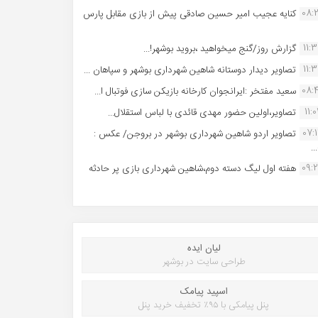
08:
کنایه عجیب امیر حسین صادقی پیش از بازی مقابل پارس
11:
گزارش روز/گنج میخواهید ،بروید بوشهر!...
11:
تصاویر دیدار دوستانه شاهین شهردارى بوشهر و سپاهان ...
08:
سعید مفتخر :ایرانجوان کارخانه بازیکن سازی فوتبال ا...
11:0
تصاویر،اولین حضور مهدی قائدی با لباس استقلال...
07:
تصاویر اردو شاهین شهرداری بوشهر در بروجن/ عکس :
..
09:
هفته اول لیگ دسته دوم،شاهین شهرداری بازی پر حادثه
لیان ایده
طراحی سایت در بوشهر
اسپید پیامک
پنل پیامکی با ۹۵٪ تخفیف خرید پنل