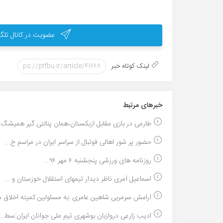
عضویت در کانال تلگر
لینک کوتاه خبر
خبر‌های مرتبط
طارمی در بازی مقابل ازبکستان،همان پنالتی گیر همیشگ..
حضور پر شور اهالی فوتبال از سراسر ایران در مراسم خ...
روزنامه های ورزشی پنجشنبه ۶ مهر ۹۶...
اسماعیل آمری ناظر دیدار تیمهای استقلال خوزستان و ...
آرامش سرمربی شاهین عامری :به مسئولین کمیته اخلاق ه.
ادیب زارعی دروازبان بوشهری تیم ملی جوانان ایران:سط...