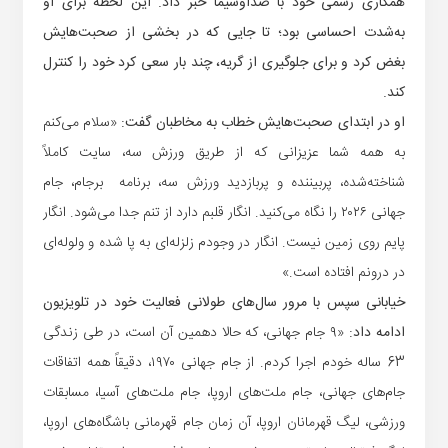
همکاری رسمی خود با صداوسیما خبر داد. این لحظه برای او
به‌شدت احساسی بود؛ تا جایی که در بخشی از صحبت‌هایش
بغض کرد و برای جلوگیری از گریه، چند بار سعی کرد خود را کنترل
کند.
او در ابتدای صحبت‌هایش خطاب به مخاطبان گفت:
«سلام می‌کنم
به همه شما عزیزانی که از طریق ورزش سه، سایت کاملاً
شناخته‌شده، پربیننده و پربازدید ورزش سه، برنامه برجام، جام
جهانی ۲۰۲۶ را نگاه می‌کنید. انگار قلبم دارد از تنم جدا می‌شود. انگار
پایم روی زمین نیست. انگار در وجودم زلزله‌ای به پا شده و ولوله‌ای
در درونم افتاده است.»
خیابانی سپس با مرور سال‌های طولانی فعالیت خود در تلویزیون
ادامه داد:
«۹ جام جهانی، که حالا دهمین آن است، در طی زندگی
63 ساله خودم اجرا کردم. از جام جهانی ۱۹۷۰، دقیقاً همه اتفاقات
جام‌های جهانی، جام ملت‌های اروپا، جام ملت‌های آسیا، مسابقات
ورزشی، لیگ قهرمانان اروپا، آن زمان جام قهرمانی باشگاه‌های اروپا،