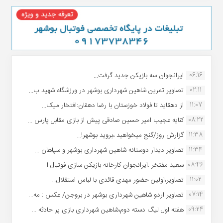
06:16
ایرانجوان سه بازیکن جدید گرفت...
02:11
تصاویر تمرین شاهین شهردارى بوشهر در ورزشگاه شهید ب...
11:07
از دهقاید تا فولاد خوزستان با رضا دهقان:افتخار میک...
08:22
کنایه عجیب امیر حسین صادقی پیش از بازی مقابل پارس ...
11:38
گزارش روز/گنج میخواهید ،بروید بوشهر!...
11:34
تصاویر دیدار دوستانه شاهین شهردارى بوشهر و سپاهان ...
08:46
سعید مفتخر :ایرانجوان کارخانه بازیکن سازی فوتبال ا...
11:02
تصاویر،اولین حضور مهدی قائدی با لباس استقلال...
07:14
تصاویر اردو شاهین شهرداری بوشهر در بروجن/ عکس : مه...
09:24
هفته اول لیگ دسته دوم،شاهین شهرداری بازی پر حادثه ...