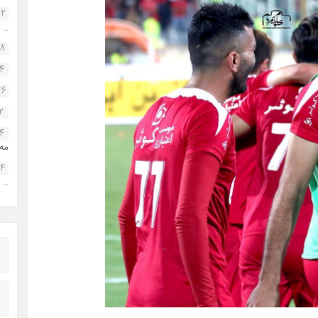
22
...
38
34
46
2
14
مه.
24
...