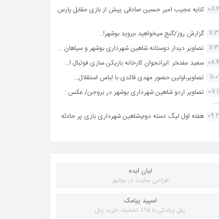
08:
کنایه عجیب امیر حسین صادقی پیش از بازی مقابل پارس
11:
گزارش روز/گنج میخواهید ،بروید بوشهر!...
11:
تصاویر دیدار دوستانه شاهین شهردارى بوشهر و سپاهان ...
08:
سعید مفتخر :ایرانجوان کارخانه بازیکن سازی فوتبال ا...
11:0
تصاویر،اولین حضور مهدی قائدی با لباس استقلال...
07:
تصاویر اردو شاهین شهرداری بوشهر در بروجن/ عکس :
..
09:
هفته اول لیگ دسته دوم،شاهین شهرداری بازی پر حادثه
لیان ایده
طراحی سایت در بوشهر
اسپید پیامک
پنل پیامکی با ۹۵٪ تخفیف خرید پنل