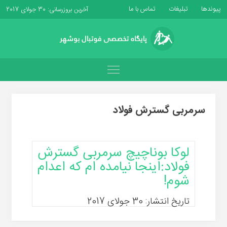
پیوندها
تبلیغات
تماس با ما
آخرین بروزرسانی: 30 جولای 2017
سرمربی گسترش فولاد
لوکا بوناچیچ سرمربی گسترش
فولاد:اینجا نیامده ام که اعدام
شوم!
تاریخ انتشار: 30 جولای 2017