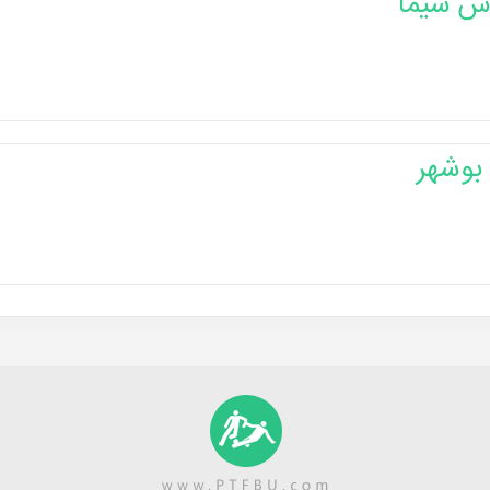
ش سیما
 بوشهر