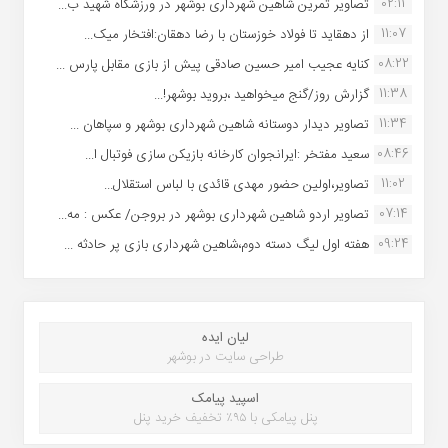
02:11
تصاویر تمرین شاهین شهردارى بوشهر در ورزشگاه شهید ب...
11:07
از دهقاید تا فولاد خوزستان با رضا دهقان:افتخار میک...
08:22
کنایه عجیب امیر حسین صادقی پیش از بازی مقابل پارس ...
11:38
گزارش روز/گنج میخواهید ،بروید بوشهر!...
11:34
تصاویر دیدار دوستانه شاهین شهردارى بوشهر و سپاهان ...
08:46
سعید مفتخر :ایرانجوان کارخانه بازیکن سازی فوتبال ا...
11:02
تصاویر،اولین حضور مهدی قائدی با لباس استقلال...
07:14
تصاویر اردو شاهین شهرداری بوشهر در بروجن/ عکس : مه...
09:24
هفته اول لیگ دسته دوم،شاهین شهرداری بازی پر حادثه ...
لیان ایده
طراحی سایت در بوشهر
اسپید پیامک
پنل پیامکی با ۹۵٪ تخفیف خرید پنل