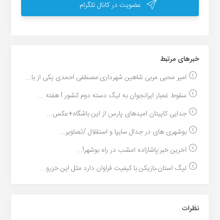
عضویت در کانال تلگرام
خبر‌های مرتبط
امیر محبی مربی شاهین شهرداری:مصطفی احمدی یکی از با...
سقوط غمبار ایرانجوان به لیگ دسته دوم کشور ! هفته ...
جدایی کاپیتان امیدهای پارس از این باشگاه+عکس...
بوشهری های در جدال سایپا و استقلال /تصاویر...
آخرین خبر:پاشازاده امشب در راه بوشهر!...
لیگ استان،بازیکن با کیفیت فراوان دارد مثل این خزرو...
نظرات