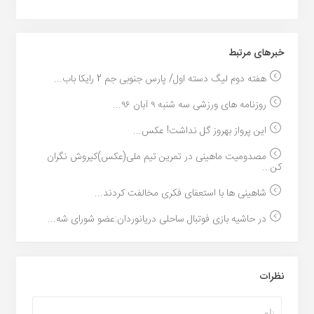
خبر‌های مرتبط
هفته دوم لیگ دسته اول/ پارس جنوبی جم 2 رایکا باب...
روزنامه های ورزشی سه شنبه ۹ آبان ۹۶...
این پرواز بهروز گل نداشت! عکس...
مصدومیت ماهینی در تمرین تیم ملی(عکس)کیروش نگران
کن...
شاهینی ها با استعفای فکری مخالفت کردند...
در حاشیه بازی فوتبال ساحلی دریانوردان:عضو شورای شه...
نظرات