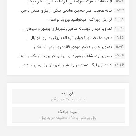
11:07
از دهقاید تا فولاد خوزستان با رضا دهقان:افتخار میک...
08:22
کنایه عجیب امیر حسین صادقی پیش از بازی مقابل پارس ...
11:38
گزارش روز/گنج میخواهید ،بروید بوشهر!...
11:34
تصاویر دیدار دوستانه شاهین شهردارى بوشهر و سپاهان ...
08:46
سعید مفتخر :ایرانجوان کارخانه بازیکن سازی فوتبال ا...
11:02
تصاویر،اولین حضور مهدی قائدی با لباس استقلال...
07:14
تصاویر اردو شاهین شهرداری بوشهر در بروجن/ عکس : مه...
09:24
هفته اول لیگ دسته دوم،شاهین شهرداری بازی پر حادثه ...
لیان ایده
طراحی سایت در بوشهر
اسپید پیامک
پنل پیامکی با ۹۵٪ تخفیف خرید پنل