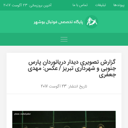
پیوندها
تبلیغات
تماس با ما
آخرین بروزرسانی: 23 آگوست 2017
گزارش تصویرى دیدار دریانوردان پارس
جنوبى و شهردارى تبریز / عکس: مهدى
جعفرى
تاریخ انتشار: 23 آگوست 2017