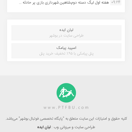
09:24
هفته اول لیگ دسته دوم،شاهین شهرداری بازی پر حادثه ...
لیان ایده
طراحی سایت در بوشهر
اسپید پیامک
پنل پیامکی با ۹۵٪ تخفیف خرید پنل
کلیه حقوق و امتیازات این سایت متعلق به "پایگاه تخصصی فوتبال بوشهر" می‌باشد.
طراحی سایت و میزبانی وب :
لیان ایده