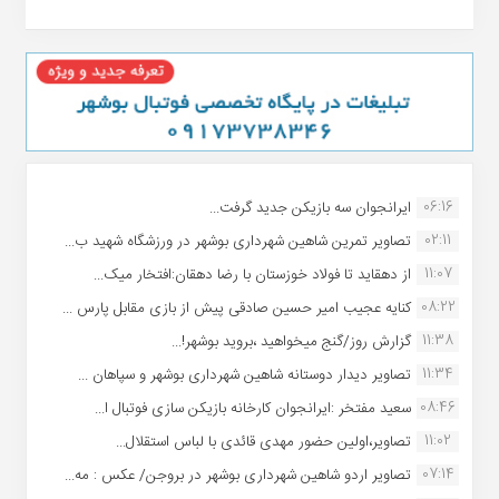
06:16
ایرانجوان سه بازیکن جدید گرفت...
02:11
تصاویر تمرین شاهین شهردارى بوشهر در ورزشگاه شهید ب...
11:07
از دهقاید تا فولاد خوزستان با رضا دهقان:افتخار میک...
08:22
کنایه عجیب امیر حسین صادقی پیش از بازی مقابل پارس ...
11:38
گزارش روز/گنج میخواهید ،بروید بوشهر!...
11:34
تصاویر دیدار دوستانه شاهین شهردارى بوشهر و سپاهان ...
08:46
سعید مفتخر :ایرانجوان کارخانه بازیکن سازی فوتبال ا...
11:02
تصاویر،اولین حضور مهدی قائدی با لباس استقلال...
07:14
تصاویر اردو شاهین شهرداری بوشهر در بروجن/ عکس : مه...