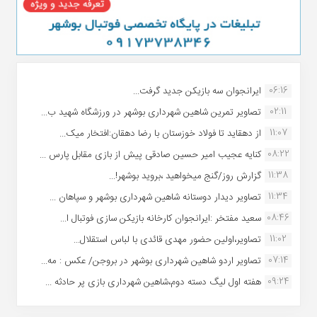
06:16
ایرانجوان سه بازیکن جدید گرفت...
02:11
تصاویر تمرین شاهین شهردارى بوشهر در ورزشگاه شهید ب...
11:07
از دهقاید تا فولاد خوزستان با رضا دهقان:افتخار میک...
08:22
کنایه عجیب امیر حسین صادقی پیش از بازی مقابل پارس ...
11:38
گزارش روز/گنج میخواهید ،بروید بوشهر!...
11:34
تصاویر دیدار دوستانه شاهین شهردارى بوشهر و سپاهان ...
08:46
سعید مفتخر :ایرانجوان کارخانه بازیکن سازی فوتبال ا...
11:02
تصاویر،اولین حضور مهدی قائدی با لباس استقلال...
07:14
تصاویر اردو شاهین شهرداری بوشهر در بروجن/ عکس : مه...
09:24
هفته اول لیگ دسته دوم،شاهین شهرداری بازی پر حادثه ...