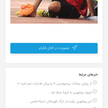
عضویت در کانال تلگرام
خبر‌های مرتبط
از رویای نیمکت پرسپولیس تا پذیرش هدایت تیم امید؛ «...
لژیونر بوشهری به کرونا مبتلا شد...
این بوشهری رکورددار لیگ قهرمانان آسیا+عکس...