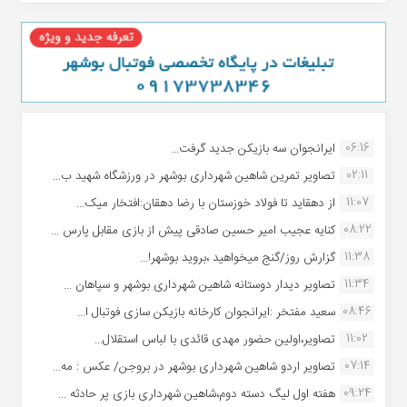
06:16
ایرانجوان سه بازیکن جدید گرفت...
02:11
تصاویر تمرین شاهین شهردارى بوشهر در ورزشگاه شهید ب...
11:07
از دهقاید تا فولاد خوزستان با رضا دهقان:افتخار میک...
08:22
کنایه عجیب امیر حسین صادقی پیش از بازی مقابل پارس ...
11:38
گزارش روز/گنج میخواهید ،بروید بوشهر!...
11:34
تصاویر دیدار دوستانه شاهین شهردارى بوشهر و سپاهان ...
08:46
سعید مفتخر :ایرانجوان کارخانه بازیکن سازی فوتبال ا...
11:02
تصاویر،اولین حضور مهدی قائدی با لباس استقلال...
07:14
تصاویر اردو شاهین شهرداری بوشهر در بروجن/ عکس : مه...
09:24
هفته اول لیگ دسته دوم،شاهین شهرداری بازی پر حادثه ...