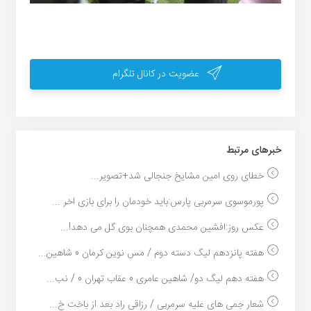
عضویت در کانال تلگرام
خبر‌های مرتبط
خطای روی امین مشایخ جنجالی شد+تصویر...
پورموسوی سرمربی پارس:باید خودمان را برای بازی اخر ...
عکس روز:افشین محمدی همچنان بوی گل می دهد!...
هفته پانزدهم لیگ دسته دوم / مس نوین کرمان 0 شاهین...
هفته دهم لیگ دو/ شاهین عامری 0 عقاب تهران 0 / نب...
شعار جمی های علیه سرمربی / رزاقی راد بعد از باخت خ...