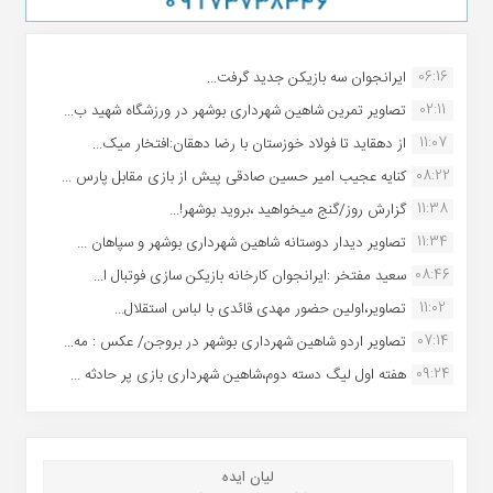
06:16
ایرانجوان سه بازیکن جدید گرفت...
02:11
تصاویر تمرین شاهین شهردارى بوشهر در ورزشگاه شهید ب...
11:07
از دهقاید تا فولاد خوزستان با رضا دهقان:افتخار میک...
08:22
کنایه عجیب امیر حسین صادقی پیش از بازی مقابل پارس ...
11:38
گزارش روز/گنج میخواهید ،بروید بوشهر!...
11:34
تصاویر دیدار دوستانه شاهین شهردارى بوشهر و سپاهان ...
08:46
سعید مفتخر :ایرانجوان کارخانه بازیکن سازی فوتبال ا...
11:02
تصاویر،اولین حضور مهدی قائدی با لباس استقلال...
07:14
تصاویر اردو شاهین شهرداری بوشهر در بروجن/ عکس : مه...
09:24
هفته اول لیگ دسته دوم،شاهین شهرداری بازی پر حادثه ...
لیان ایده