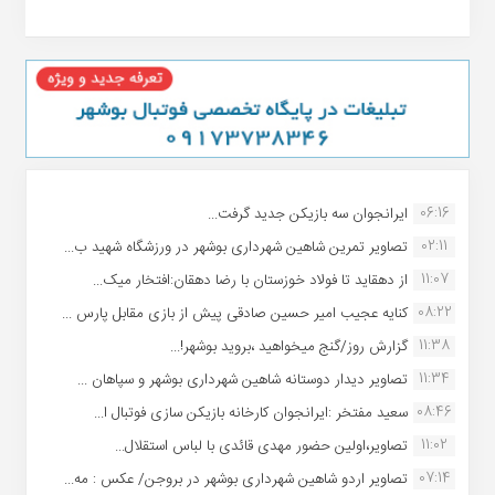
06:16
ایرانجوان سه بازیکن جدید گرفت...
02:11
تصاویر تمرین شاهین شهردارى بوشهر در ورزشگاه شهید ب...
11:07
از دهقاید تا فولاد خوزستان با رضا دهقان:افتخار میک...
08:22
کنایه عجیب امیر حسین صادقی پیش از بازی مقابل پارس ...
11:38
گزارش روز/گنج میخواهید ،بروید بوشهر!...
11:34
تصاویر دیدار دوستانه شاهین شهردارى بوشهر و سپاهان ...
08:46
سعید مفتخر :ایرانجوان کارخانه بازیکن سازی فوتبال ا...
11:02
تصاویر،اولین حضور مهدی قائدی با لباس استقلال...
07:14
تصاویر اردو شاهین شهرداری بوشهر در بروجن/ عکس : مه...