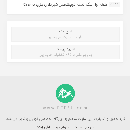
09:24
هفته اول لیگ دسته دوم،شاهین شهرداری بازی پر حادثه ...
لیان ایده
طراحی سایت در بوشهر
اسپید پیامک
پنل پیامکی با ۹۵٪ تخفیف خرید پنل
کلیه حقوق و امتیازات این سایت متعلق به "پایگاه تخصصی فوتبال بوشهر" می‌باشد.
طراحی سایت و میزبانی وب :
لیان ایده