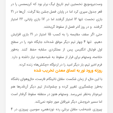
وست‌برومویچ نخستین تیم تاریخ لیگ برتر بود که کریسمس را در
قعر جدول سپری کرد اما در پایان فصل جشن بقا گرفت. آن‌ها در 21
بازی نخست تنها 12 امتیاز گرفتند اما در 17 بازی پایانی 22 امتیاز
گرفتند و در روز آخر فصل از سقوط گریختند.
حتی اگر سقف مقایسه را به کسب 15 امتیاز در 21 بازی افزایش
دهیم، تنها 4 چهار تیم دیگر موفق شده‌اند جایگاه خود را در سطح
اول فوتبال انگلیس پس از عملکردی مشابه حفظ کنند. به‌طور
خلاصه، وستهام برای فرار از سقوط به شبه‌معجزه نیاز داشته و دارد.
فرم اخیر تیم، بار دیگر امید را در اردوگاه «چکش‌ها» زنده کرده.
روزنه ورود نور به اعماق معدن تخریب شده
با این حال، از زمان شکست مقابل ناتینگام فارست، حال‌وهوای باشگاه
به‌طرز چشمگیری تغییر کرده و چشم‌انداز تیم دیگر آن‌قدرها هم
تیره‌وتار به‌نظر نمی‌رسد. وستهام هنوز در منطقه سقوط گرفتار است
اما مسیر خروجش دیگر غیرقابل عبور جلوه نمی‌کند.
پیروزی شنبه‌شب مقابل برنلیِ رده نوزدهمی، سومین پیروزی در 4