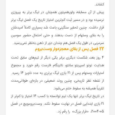
کشاند.
پیش از آن مسابقه، ولورهمپتون همچنان در لیگ برتر به پیروزی
نرسیده بود و در مسیر ثبت کم‌ترین امتیاز تاریخ یک فصل لیگ برتر
قرار داشت. چنین تحقیر سنگینی، باعث شد بسیاری کاملاً امیدشان
را به بقای وستهام از دست بدهند و حتی احتمال حضور سومین
سرمربی در طول یک فصل هم چندان دور از ذهن به‌نظر نمی‌رسید.
22 فصل پس از بقای معجزه‌وار وست‌بروم
4 روز بعد، شکست دیگری برابر یکی دیگر از تیم‌های سابق تحت
هدایت نونو اسپریتو سانتو، ناتینگام فارست رقم خورد و مجموع
امتیازات وستهام پس از 21 بازی لیگ برتری به عدد ناچیز 14 رسید.
از نقطه نظر تاریخی، چنین روند ضعیفی در بازه‌ای طولانی‌مدت
تقریباً همیشه به سقوط ختم می‌شود.
در تاریخ لیگ برتر تنها یک تیم توانسته با کسب 14 امتیاز یا کم‌تر از
21 بازی ابتدایی فصل در نهایت سقوط نکند. وست‌برومویچ در فصل
05-2004، «فرار بزرگ» را رقم زد.