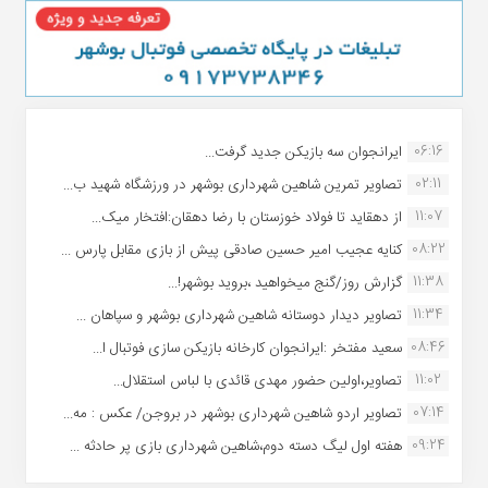
06:16
ایرانجوان سه بازیکن جدید گرفت...
02:11
تصاویر تمرین شاهین شهردارى بوشهر در ورزشگاه شهید ب...
11:07
از دهقاید تا فولاد خوزستان با رضا دهقان:افتخار میک...
08:22
کنایه عجیب امیر حسین صادقی پیش از بازی مقابل پارس ...
11:38
گزارش روز/گنج میخواهید ،بروید بوشهر!...
11:34
تصاویر دیدار دوستانه شاهین شهردارى بوشهر و سپاهان ...
08:46
سعید مفتخر :ایرانجوان کارخانه بازیکن سازی فوتبال ا...
11:02
تصاویر،اولین حضور مهدی قائدی با لباس استقلال...
07:14
تصاویر اردو شاهین شهرداری بوشهر در بروجن/ عکس : مه...
09:24
هفته اول لیگ دسته دوم،شاهین شهرداری بازی پر حادثه ...