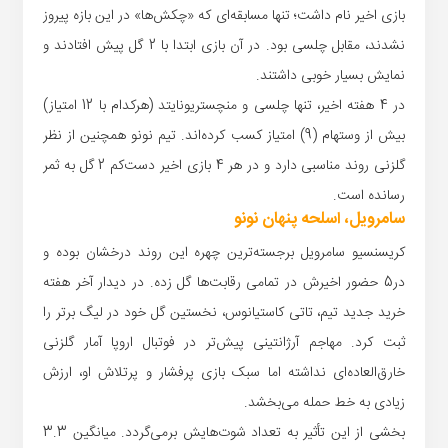
بازی اخیر نام داشت؛ تنها مسابقه‌ای که «چکش‌ها» در این بازه پیروز
نشدند، مقابل چلسی بود. در آن بازی ابتدا با 2 گل پیش افتادند و
نمایش بسیار خوبی داشتند.
در 4 هفته اخیر، تنها چلسی و منچستریونایتد (هرکدام با 12 امتیاز)
بیش از وستهام (9) امتیاز کسب کرده‌اند. تیم نونو همچنین از نظر
گلزنی روند مناسبی دارد و در هر 4 بازی اخیر دست‌کم 2 گل به ثمر
رسانده است.
سامرویل، اسلحه پنهان نونو
کریسنسیو سامرویل برجسته‌ترین چهره این روند درخشان بوده و
در5 حضور اخیرش در تمامی رقابت‌ها گل زده. در دیدار آخر هفته
خرید جدید تیم، تاتی کاستیانوس، نخستین گل خود در لیگ برتر را
ثبت کرد. مهاجم آرژانتینی پیش‌تر در فوتبال اروپا آمار گلزنی
خارق‌العاده‌ای نداشته اما سبک بازی پرفشار و پرتلاش او، ارزش
زیادی به خط حمله می‌بخشد.
بخشی از این تأثیر به تعداد شوت‌هایش برمی‌گردد. میانگین 3.3