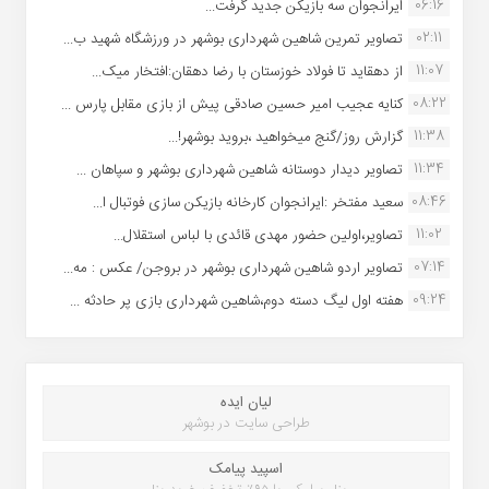
06:16
ایرانجوان سه بازیکن جدید گرفت...
02:11
تصاویر تمرین شاهین شهردارى بوشهر در ورزشگاه شهید ب...
11:07
از دهقاید تا فولاد خوزستان با رضا دهقان:افتخار میک...
08:22
کنایه عجیب امیر حسین صادقی پیش از بازی مقابل پارس ...
11:38
گزارش روز/گنج میخواهید ،بروید بوشهر!...
11:34
تصاویر دیدار دوستانه شاهین شهردارى بوشهر و سپاهان ...
08:46
سعید مفتخر :ایرانجوان کارخانه بازیکن سازی فوتبال ا...
11:02
تصاویر،اولین حضور مهدی قائدی با لباس استقلال...
07:14
تصاویر اردو شاهین شهرداری بوشهر در بروجن/ عکس : مه...
09:24
هفته اول لیگ دسته دوم،شاهین شهرداری بازی پر حادثه ...
لیان ایده
طراحی سایت در بوشهر
اسپید پیامک